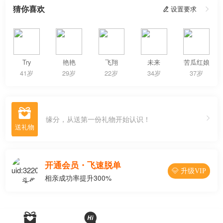
猜你喜欢
 设置要求

Try
艳艳
飞翔
未来
苦瓜红娘
41岁
29岁
22岁
34岁
37岁

缘分，从送第一份礼物开始认识！
开通会员・飞速脱单
 升级VIP
相亲成功率提升300%

