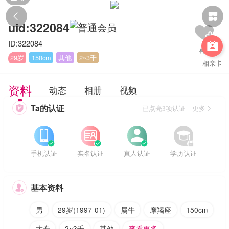


uid:322084
ID:322084

29岁
150cm
其他
2~3千
相亲卡
资料
动态
相册
视频
Ta的认证

已点亮3项认证 更多








手机认证
实名认证
真人认证
学历认证
基本资料

男
29岁(1997-01)
属牛
摩羯座
150cm
大专
2~3千
其他
查看更多