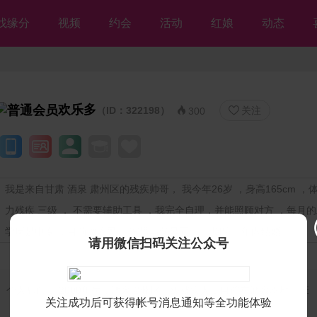
找缘分
视频
约会
活动
红娘
动态
欢乐多
（ID：322198）
关注


300
我是来自甘肃 酒泉 肃州区的残疾帅哥， 我今年26岁 ，身高165cm ，体重
力残疾 三级 ， 不需要辅助工具 ，我完全自理，并能照顾对方 ，每月的工
学历是中专 ，目前做农民 ，家里与父母同住 ，期望一年内结婚
请用微信扫码关注公众号
个人独白：
2000年生，酒泉肃州区三级残疾人：目前在酒泉本地上班
关注成功后可获得帐号消息通知等全功能体验