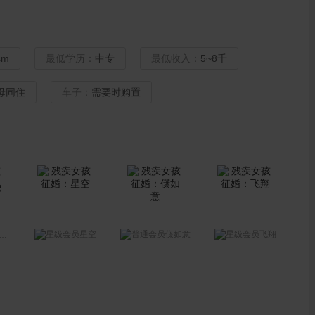
cm
最低学历：
中专
最低收入：
5~8千
母同住
车子：
需要时购置
星空
僷如意
飞翔