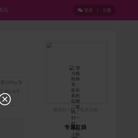
喜讯
登录
|
注册

100kg 智
资3~5千 ，

微信扫一扫 手机关注他
专属红娘