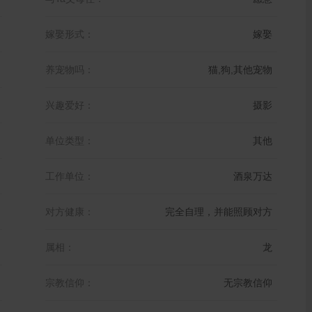
嫁娶形式：
嫁娶
养宠物吗：
猫,狗,其他宠物
兴趣爱好：
摄影
单位类型：
其他
工作单位：
酒泉万达
对方健康：
完全自理，并能照顾对方
属相：
龙
宗教信仰：
无宗教信仰