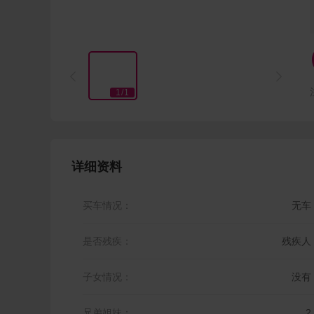


1
/
1
详细资料
买车情况：
无车
是否残疾：
残疾人
子女情况：
没有
兄弟姐妹：
2