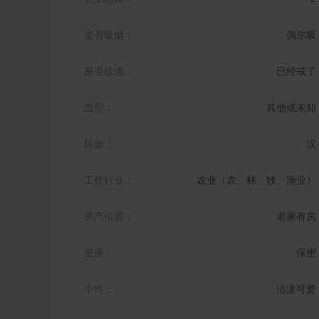
是否吸烟：
偶尔吸
是否饮酒：
已经戒了
血型：
其他或未知
民族：
汉
工作行业：
农业（农、林、牧、渔业）
房产位置：
老家有房
星座：
保密
个性：
活泼可爱