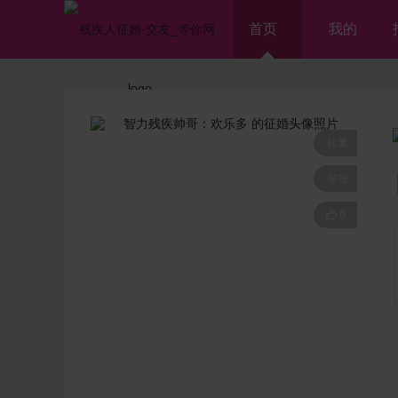
首页
我的
拉黑
举报

0