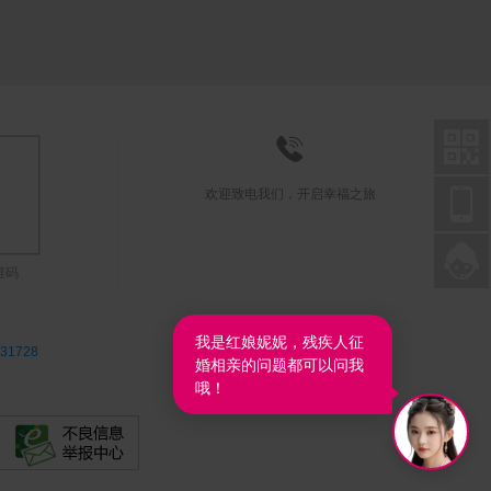



欢迎致电我们，开启幸福之旅

联系在线客服
维码
我是红娘妮妮，残疾人征
31728
婚相亲的问题都可以问我
哦！