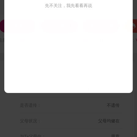
先不关注，我先看看再说




发私信
打招呼
联系Ta
注册时间：
VIP会员可见
最后登录时间：
VIP会员可见
最后位置：
户籍地区：
甘肃 酒泉 肃州区
是否遗传：
不遗传
父母状况：
父母均健在
与Ta父母住：
愿意