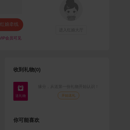
红娘牵线
进入红娘大厅
VIP会员可见
收到礼物(0)
缘分，从送第一份礼物开始认识！

开始送礼
你可能喜欢