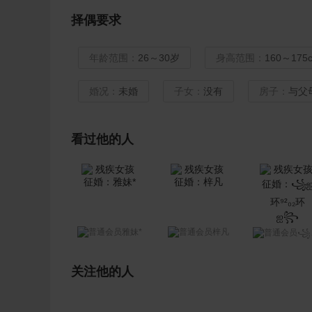
择偶要求
年龄范围：
26～30岁
身高范围：
160～175
婚况：
未婚
子女：
没有
房子：
与父
看过他的人
雅妹*
梓凡
꧁ஐ环⁹²₀₂环ஐ꧂
关注他的人