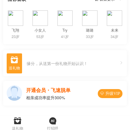
飞翔
小女人
Try
璐璐
未来
23岁
53岁
41岁
33岁
34岁

缘分，从送第一份礼物开始认识！
开通会员・飞速脱单
 升级VIP
相亲成功率提升300%




联系Ta
送礼物
打招呼