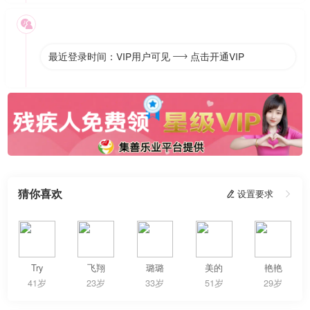

最近登录时间：VIP用户可见
点击开通VIP

猜你喜欢
 设置要求

Try
飞翔
璐璐
美的
艳艳
41岁
23岁
33岁
51岁
29岁