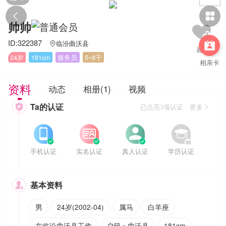


帅帅
ID:322387
临汾曲沃县


24岁
181cm
服务员
5~8千
相亲卡
资料
动态
相册(1)
视频
Ta的认证

已点亮3项认证 更多








手机认证
实名认证
真人认证
学历认证
基本资料

男
24岁(2002-04)
属马
白羊座
在临汾曲沃县工作
户籍：曲沃县
181cm