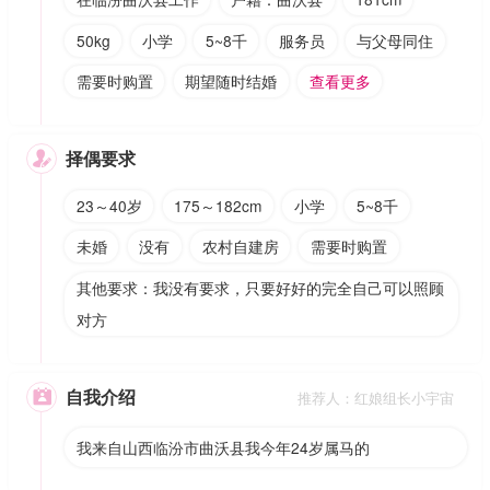
50kg
小学
5~8千
服务员
与父母同住
需要时购置
期望随时结婚
查看更多
择偶要求

23～40岁
175～182cm
小学
5~8千
未婚
没有
农村自建房
需要时购置
其他要求：我没有要求，只要好好的完全自己可以照顾
对方
自我介绍

推荐人：红娘组长小宇宙
我来自山西临汾市曲沃县我今年24岁属马的