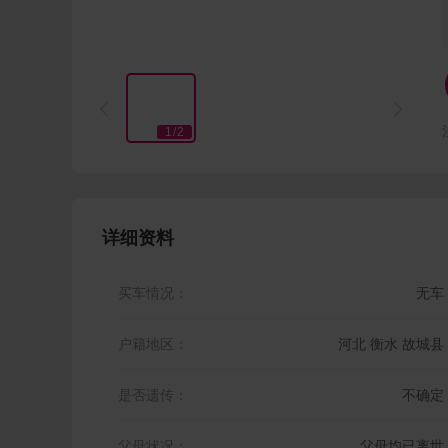


1
/
2
详细资料
买车情况：
无车
户籍地区：
河北 衡水 故城县
是否遗传：
不确定
父母状况：
父母均已离世