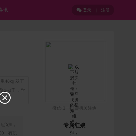
喜讯
登录
|
注册

48kg 双下
2~3千 ，学

微信扫一扫 手机关注他
无负担，
专属红娘
00，有职