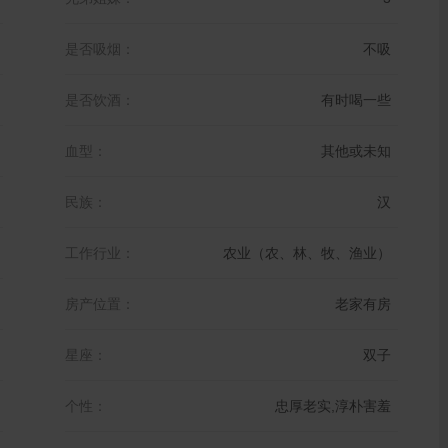
是否吸烟：
不吸
是否饮酒：
有时喝一些
血型：
其他或未知
民族：
汉
工作行业：
农业（农、林、牧、渔业）
房产位置：
老家有房
星座：
双子
个性：
忠厚老实,淳朴害羞