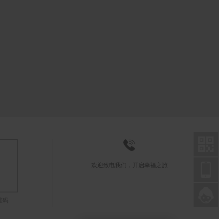



欢迎致电我们，开启幸福之旅

联系在线客服
维码