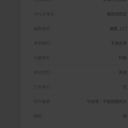
与Ta父母住：
视情况而定
嫁娶形式：
嫁娶,上门
养宠物吗：
不喜欢养
兴趣爱好：
钓鱼
单位类型：
其他
工作单位：
无
对方健康：
可自理，不能照顾对方
属相：
鸡