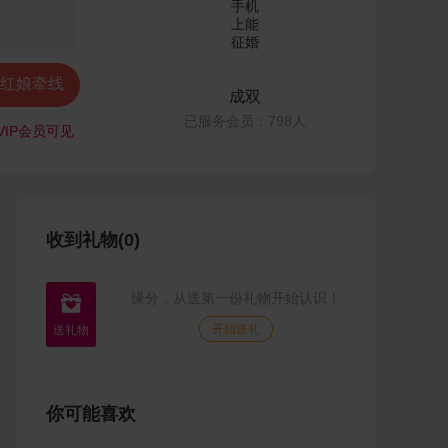
红娘牵线
成双
已服务会员：798人
VIP会员可见
收到礼物(0)
缘分，从送第一份礼物开始认识！

开始送礼
你可能喜欢