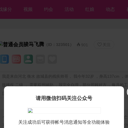
找缘分
视频
约会
活动
红娘
动态
骏马飞腾
（ID：323501）
关注


901
我是来自河北 衡水 故城县的残疾帅哥， 我今年32岁 ，身高137cm ，体重
肢残疾 二级 ， 需要双拐辅助 ，我完全自理，部分照顾对方 ，每月的工资
历是高中 ，目前做自由职业者 ，家里农村自建房 ，期望随时结婚
请用微信扫码关注公众号
个人独白：
不吸烟不喝酒，无不良嗜好。性格温和情绪稳定。父母双亡
关注成功后可获得帐号消息通知等全功能体验
可接受上门，不打算要孩子。生活完全自理，可承担全部家务，月入27