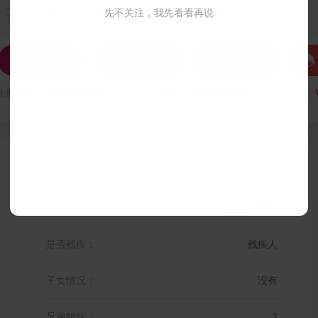
工社保。找一个三观契合的女性为伴。微信号hsktl...
先不关注，我先看看再说




发私信
打招呼
联系Ta
注册时间：
VIP会员可见
最后登录时间：
VIP会员可见
最后位置：
我的标签：
责任心,宅男
是否残疾：
残疾人
子女情况：
没有
兄弟姐妹：
3