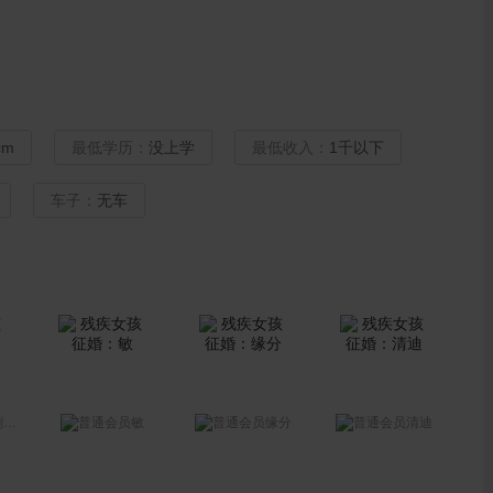
cm
最低学历：
没上学
最低收入：
1千以下
车子：
无车
瑰
敏
缘分
清迪