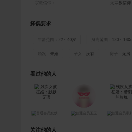
宗教信仰：
无宗教信仰
择偶要求
年龄范围：
22～40岁
身高范围：
130～160
婚况：
未婚
子女：
没有
房子：
无房
看过他的人
默默无语
玉玉
带刺的玫
关注他的人