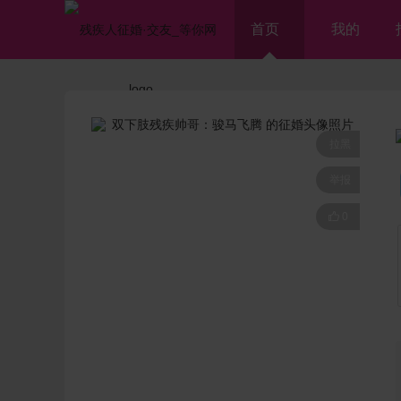
首页
我的
拉黑
举报

0