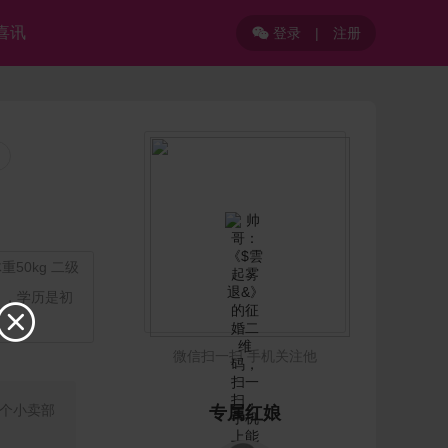
喜讯
登录
|
注册

50kg 二级
 ，学历是初

微信扫一扫 手机关注他
个小卖部
专属红娘