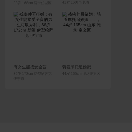
41岁 160cm 长春
38岁 168cm 济宁任城区
联系Ta
联系Ta
有女生能接受全盲的男生可联系我
骑着摩托追嫦娥……
36岁 172cm 伊犁哈萨克
44岁 165cm 潍坊奎文区
伊宁市