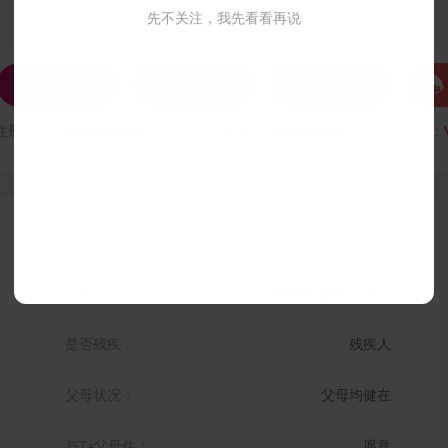
先不关注，我先看看再说




发私信
打招呼
联系Ta
注册时间：
VIP会员可见
最后登录时间：
VIP会员可见
最后位置：
我的标签：
孝顺男,责任心,仗义
是否残疾：
残疾人
父母状况：
父母均健在
与Ta父母住：
愿意