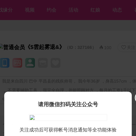
找缘分
视频
约会
活动
红娘
动态
《$雲起雾退&》
（ID：327166）
关注


100
我是来自四川 巴中 平昌县的残疾帅哥， 我今年36岁 ，身高157cm ，体重
， 不需要辅助工具 ，我完全自理，并能照顾对方 ，每月的工资1千以下
中 ，目前做营业员 ，暂时无房 ，期望随时结婚
请用微信扫码关注公众号
个人独白：
我是一个二级残疾人可以自理，现在在我们老家这边开了一
关注成功后可获得帐号消息通知等全功能体验
一年下来也能赚个2w到3w能以为爱情付出