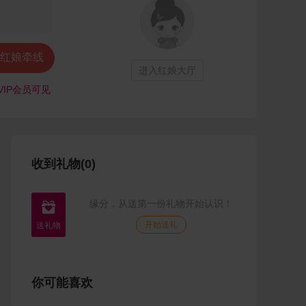
红娘牵线
进入红娘大厅
VIP会员可见
收到礼物(0)
缘分，从送第一份礼物开始认识！

开始送礼
你可能喜欢