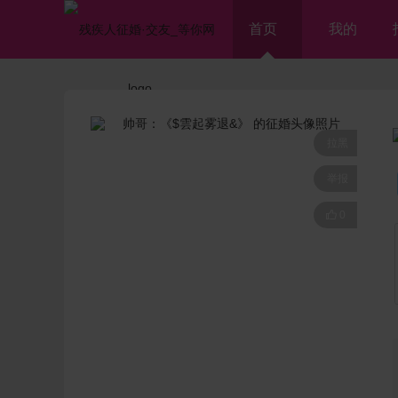
首页
我的
拉黑
举报

0