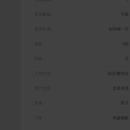
是否吸烟：
不吸
是否饮酒：
有时喝一些
血型：
A型
民族：
汉
工作行业：
酒店/餐饮业
房产位置：
老家有房
星座：
双子
个性：
风趣幽默