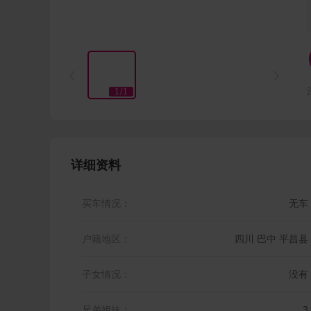


1
/
1
详细资料
买车情况：
无车
户籍地区：
四川 巴中 平昌县
子女情况：
没有
兄弟姐妹：
3