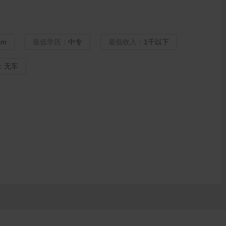
cm
最低学历：
中专
最低收入：
1千以下
：
无车