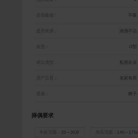
是否吸烟：
不吸
是否饮酒：
滴酒不沾
血型：
O型
单位类型：
私营企业
房产位置：
老家有房
星座：
狮子
择偶要求
年龄范围：
20～30岁
身高范围：
140～175