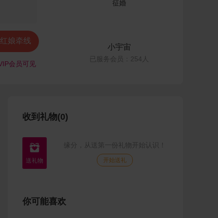

红娘牵线
小宇宙
已服务会员：254人
VIP会员可见
收到礼物(0)
缘分，从送第一份礼物开始认识！

开始送礼
你可能喜欢