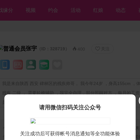
找缘分
视频
约会
活动
红娘
动态
张宇
（ID：328719）
关注


400
我是来自陕西 西安 碑林区的残疾帅哥， 我今年24岁 ，身高155cm ，体重
残疾 二级 ， 需要轮椅辅助 ，我完全自理，部分照顾对方 ，每月的工资5
是本科 ，目前做程序员 ，家里独自租房 ，期望随时结婚
请用微信扫码关注公众号
个人独白：
我是延安人，后续打算定居西安，下肢残疾，虽无法长距离
关注成功后可获得帐号消息通知等全功能体验
生活完全自理，性格乐观坚韧，始终靠自己的力量生活，烟酒不沾，闻