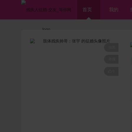
首页
我的
拉黑
举报

0