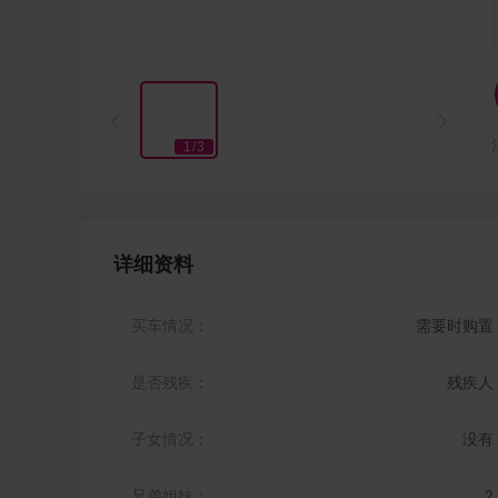


1
/
3
详细资料
买车情况：
需要时购置
是否残疾：
残疾人
子女情况：
没有
兄弟姐妹：
2