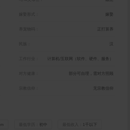
嫁娶形式：
嫁娶
养宠物吗：
正打算养
民族：
汉
工作行业：
计算机/互联网（软件、硬件、服务）
对方健康：
部分可自理，需对方照顾
宗教信仰：
无宗教信仰
cm
最低学历：
初中
最低收入：
1千以下