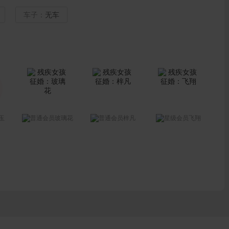
车子：
无车
玉
玻璃花
梓凡
飞翔