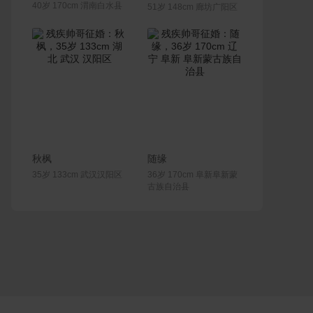
40岁 170cm 渭南白水县
51岁 148cm 廊坊广阳区
联系Ta
联系Ta
秋枫
随缘
35岁 133cm 武汉汉阳区
36岁 170cm 阜新阜新蒙
古族自治县