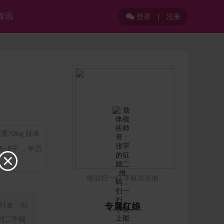
喜讯
登录
|
注册

70kg 肢体
~8千 ，学历

微信扫一扫 手机关注他
行走，但
专属红娘
到二手烟