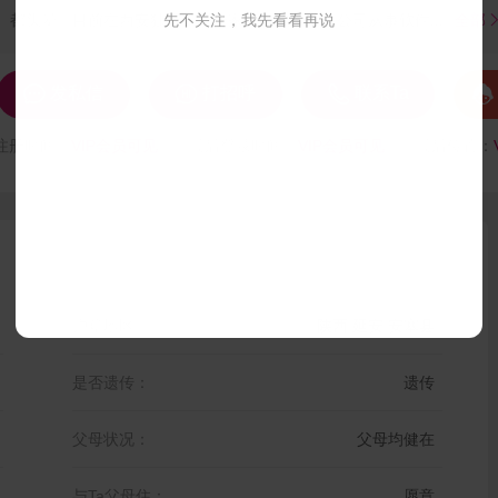
都头晕。目前在西安独居，于一家上市地理信息公司从事软件...
先不关注，我先看看再说
全部




发私信
打招呼
联系Ta
注册时间：
VIP会员可见
最后登录时间：
VIP会员可见
最后位置：
户籍地区：
陕西 延安 安塞县
是否遗传：
遗传
父母状况：
父母均健在
与Ta父母住：
愿意