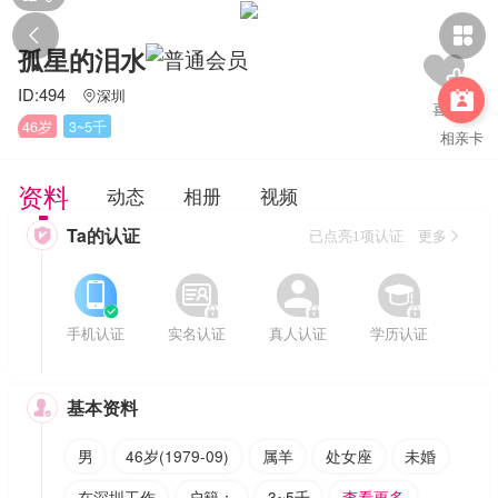


孤星的泪水
ID:494
深圳


46岁
3~5千
相亲卡
资料
动态
相册
视频
Ta的认证

已点亮1项认证 更多








手机认证
实名认证
真人认证
学历认证
基本资料

男
46岁(1979-09)
属羊
处女座
未婚
在深圳工作
户籍：
3~5千
查看更多