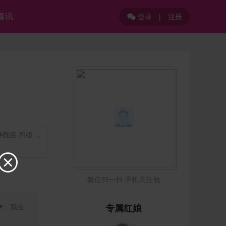
喜讯
登录
|
注册

神残疾 四级 ，

微信扫一扫 手机关注他
❤，我在
专属红娘