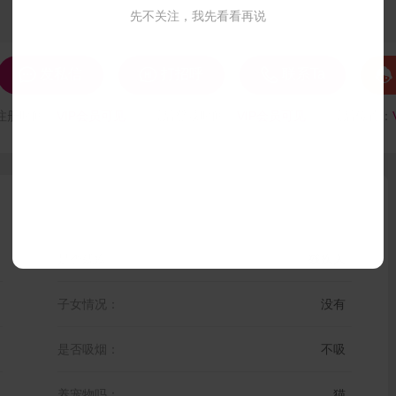
先不关注，我先看看再说




发私信
打招呼
联系Ta
注册时间：
VIP会员可见
最后登录时间：
VIP会员可见
最后位置：
是否残疾：
残疾人
子女情况：
没有
是否吸烟：
不吸
养宠物吗：
猫