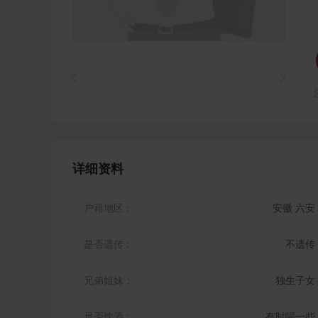


详细资料
户籍地区：
安徽 六安
是否遗传：
不遗传
兄弟姐妹：
独生子女
是否饮酒：
有时喝一些