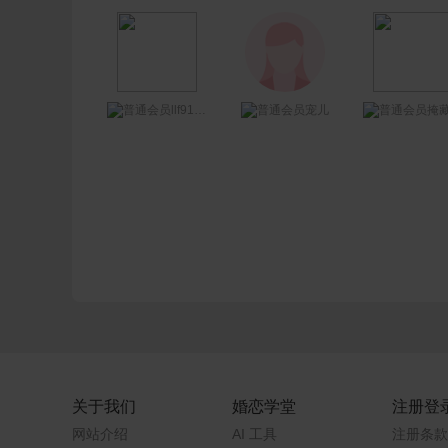
llf918464367
宠儿
掩藏那一抹眼
关于我们
婚恋学堂
注册登
网站介绍
AI 工具
注册条款