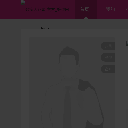
首页
我的
拉黑
举报

0