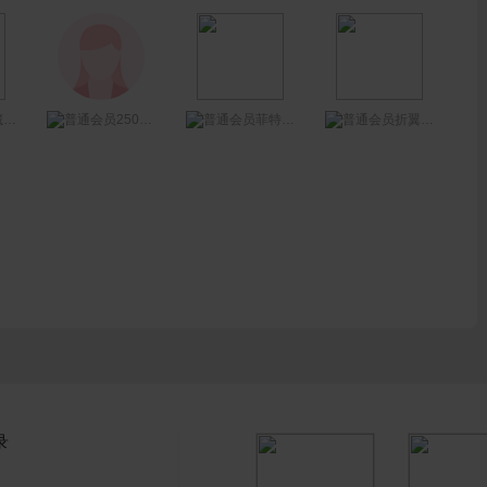
2507376447
泪
菲特之星
折翼的天使11
录