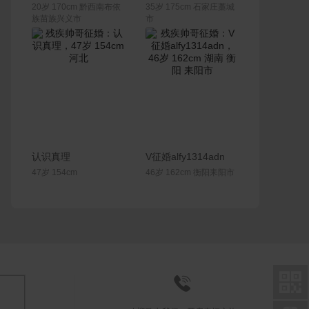
20岁 170cm 黔西南布依
35岁 175cm 石家庄藁城
族苗族兴义市
市
联系Ta
联系Ta
认识真理
V征婚alfy1314adn
47岁 154cm
46岁 162cm 衡阳耒阳市

