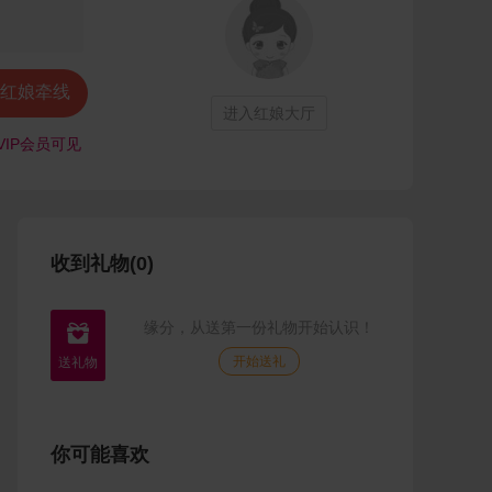
红娘牵线
进入红娘大厅
VIP会员可见
收到礼物(0)
缘分，从送第一份礼物开始认识！

开始送礼
你可能喜欢