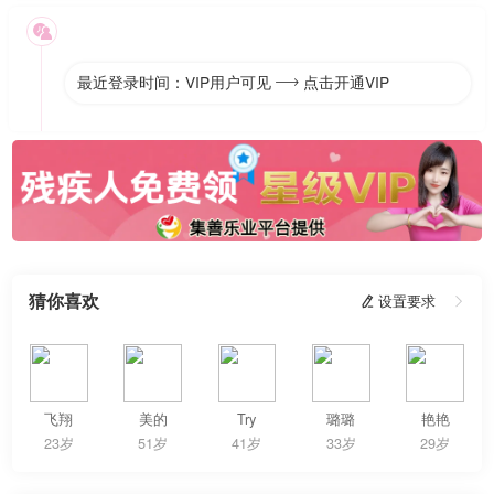

最近登录时间：VIP用户可见
点击开通VIP

猜你喜欢
 设置要求

飞翔
美的
Try
璐璐
艳艳
23岁
51岁
41岁
33岁
29岁