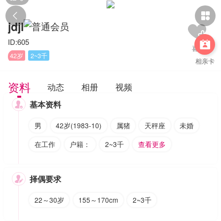


jdjl
ID:605

42岁
2~3千
相亲卡
资料
动态
相册
视频
基本资料

男
42岁(1983-10)
属猪
天秤座
未婚
在工作
户籍：
2~3千
查看更多
择偶要求

22～30岁
155～170cm
2~3千