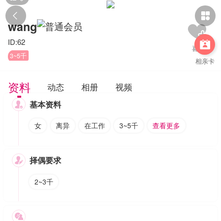


wang
ID:62

3~5千
相亲卡
资料
动态
相册
视频
基本资料

女
离异
在工作
3~5千
查看更多
择偶要求

2~3千
