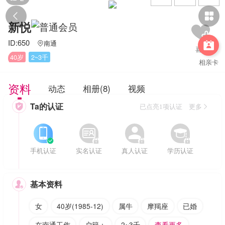


新悦
ID:650
南通


40岁
2~3千
相亲卡
资料
动态
相册(8)
视频
Ta的认证

已点亮1项认证 更多








手机认证
实名认证
真人认证
学历认证
基本资料

女
40岁(1985-12)
属牛
摩羯座
已婚
在南通工作
户籍：
2~3千
查看更多