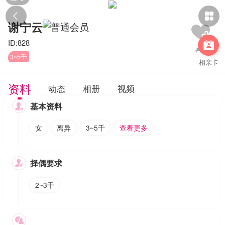


谢宁云
ID:828

3~5千
相亲卡
资料
动态
相册
视频
基本资料

女
离异
3~5千
查看更多
择偶要求

2~3千
