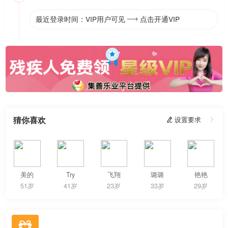
最近登录时间：VIP用户可见
点击开通VIP

猜你喜欢
 设置要求

美的
Try
飞翔
璐璐
艳艳
51岁
41岁
23岁
33岁
29岁
