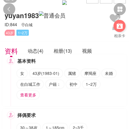


yuyan1983
ID:844
白城


43岁
1~2万
相亲卡
资料
动态(4)
相册(13)
视频
基本资料

女
43岁(1983-01)
属猪
摩羯座
未婚
在白城工作
户籍：
初中
1~2万
查看更多
择偶要求

30～38岁
1～185cm
2~3千