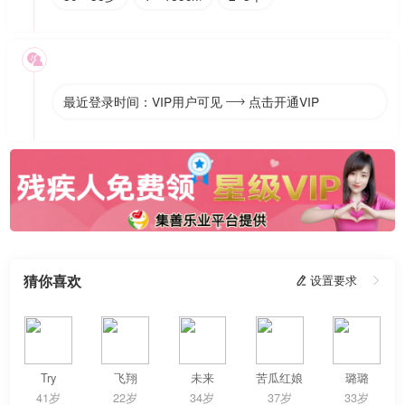

最近登录时间：VIP用户可见
点击开通VIP

猜你喜欢
 设置要求

Try
飞翔
未来
苦瓜红娘
璐璐
41岁
22岁
34岁
37岁
33岁