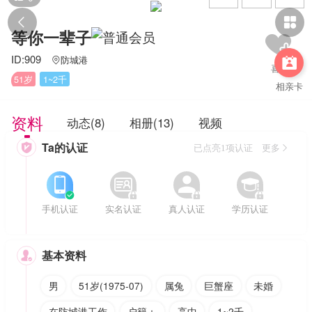


等你一辈子
ID:909
防城港


51岁
1~2千
相亲卡
资料
动态(8)
相册(13)
视频
Ta的认证

已点亮1项认证 更多








手机认证
实名认证
真人认证
学历认证
基本资料

男
51岁(1975-07)
属兔
巨蟹座
未婚
在防城港工作
户籍：
高中
1~2千