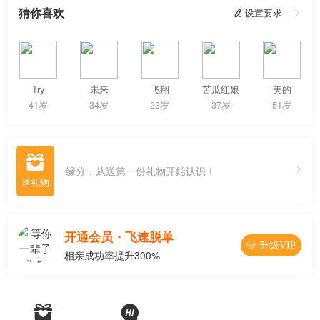
猜你喜欢
 设置要求

Try
未来
飞翔
苦瓜红娘
美的
41岁
34岁
23岁
37岁
51岁

缘分，从送第一份礼物开始认识！
开通会员・飞速脱单
 升级VIP
相亲成功率提升300%

