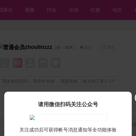
找缘分
视频
约会
活动
红娘
动态
zhoulinzzz
（ID：924）
关注


337
我是来自四川， 我今年40岁 ，我是未婚 ，每月的工资1~2千
请用微信扫码关注公众号
个人独白：
我是残疾人征婚【等你网】的帅哥会员❤zhoulinzzz❤，我
关注成功后可获得帐号消息通知等全功能体验
你，但愿不离不弃💘