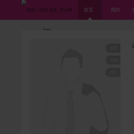
首页
我的
拉黑
举报

0