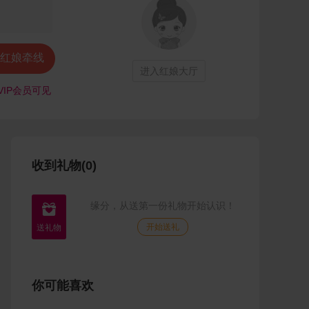
红娘牵线
进入红娘大厅
VIP会员可见
收到礼物(0)
缘分，从送第一份礼物开始认识！

开始送礼
你可能喜欢