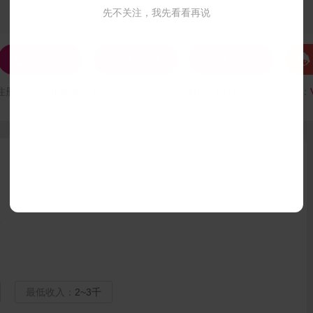
先不关注，我先看看再说




发私信
打招呼
联系Ta
注册时间：
VIP会员可见
最后登录时间：
VIP会员可见
最后位置：
最低收入：
2~3千