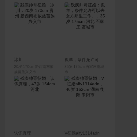
联系Ta
联系Ta
冰川
孤羊，条件允许可以去女方那里工作。
20岁 170cm 黔西南布依
35岁 175cm 石家庄藁城
族苗族兴义市
市
联系Ta
联系Ta
认识真理
V征婚alfy1314adn