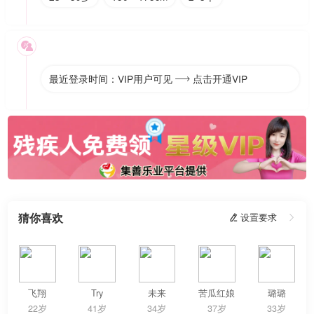

最近登录时间：VIP用户可见
点击开通VIP

猜你喜欢
 设置要求

飞翔
Try
未来
苦瓜红娘
璐璐
22岁
41岁
34岁
37岁
33岁