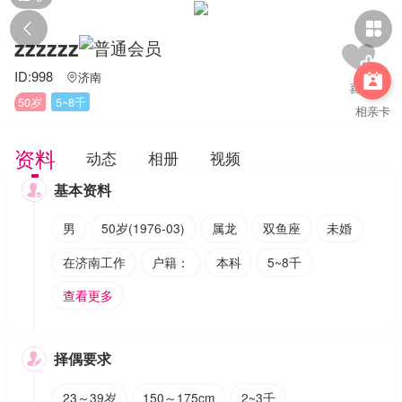


zzzzzz
ID:998
济南


50岁
5~8千
相亲卡
资料
动态
相册
视频
基本资料

男
50岁(1976-03)
属龙
双鱼座
未婚
在济南工作
户籍：
本科
5~8千
查看更多
择偶要求

23～39岁
150～175cm
2~3千