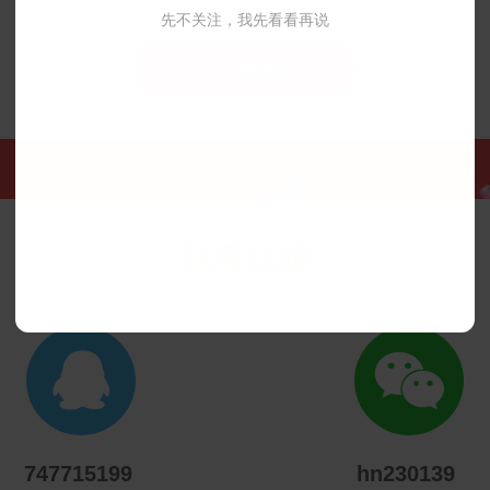
先不关注，我先看看再说
 找她牵线
联系红娘


747715199
hn230139