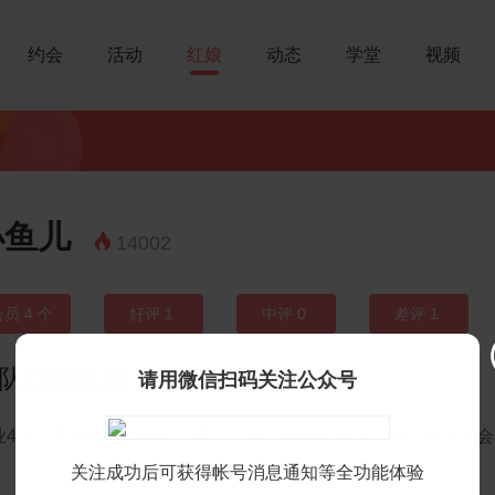
约会
活动
红娘
动态
学堂
视频
小鱼儿

14002
会员
4
个
好评
1
中评
0
差评
1
队红娘队长
请用微信扫码关注公众号
业4年，秉承诚心，耐心，细心，贴心的服务宗旨，倾心尽力为
关注成功后可获得帐号消息通知等全功能体验