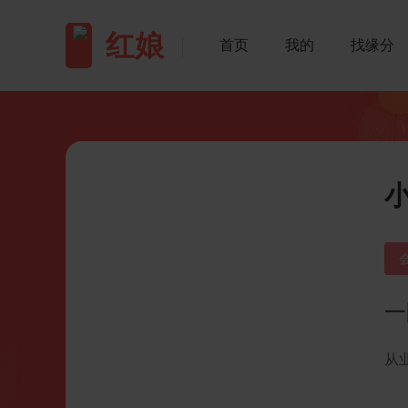
红娘
首页
我的
找缘分
一
从