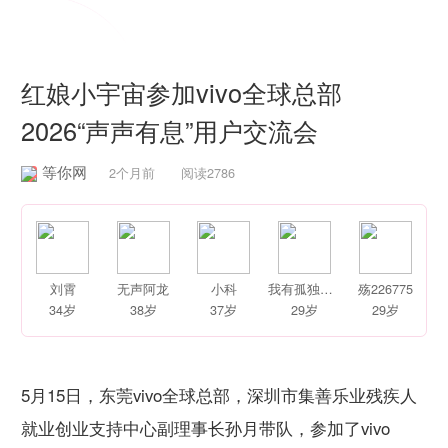
婚恋学堂


红娘小宇宙参加vivo全球总部
2026“声声有息”用户交流会
等你网
2个月前 阅读2786
刘霄
无声阿龙
小科
我有孤独和烈酒
殇226775
34岁
38岁
37岁
29岁
29岁
5月15日，东莞vivo全球总部，深圳市集善乐业残疾人
就业创业支持中心副理事长孙月带队，参加了vivo