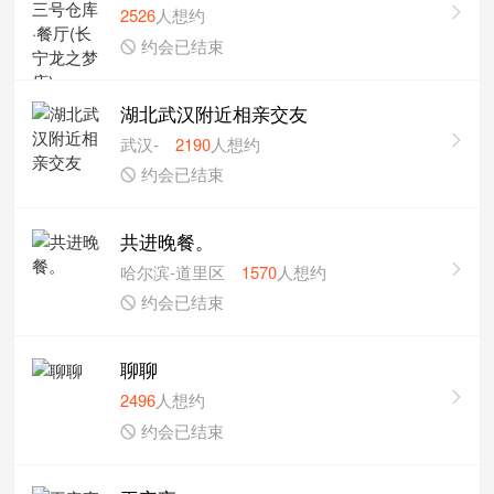
2526
人想约

约会已结束
湖北武汉附近相亲交友
武汉-
2190
人想约

约会已结束
共进晚餐。
哈尔滨-道里区
1570
人想约

约会已结束
聊聊
2496
人想约

约会已结束