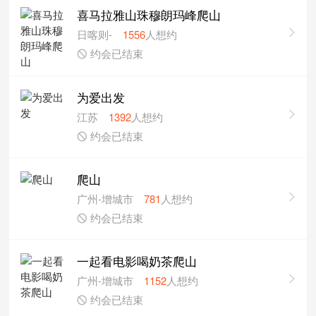
喜马拉雅山珠穆朗玛峰爬山
日喀则-
1556
人想约

约会已结束
为爱出发
江苏
1392
人想约

约会已结束
爬山
广州-增城市
781
人想约

约会已结束
一起看电影喝奶茶爬山
广州-增城市
1152
人想约

约会已结束