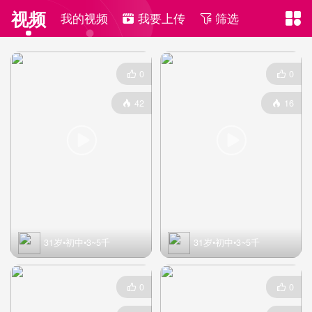
视频
我的视频
我要上传
筛选



0
0


42
16




31岁•初中•3~5千
31岁•初中•3~5千
0
0

