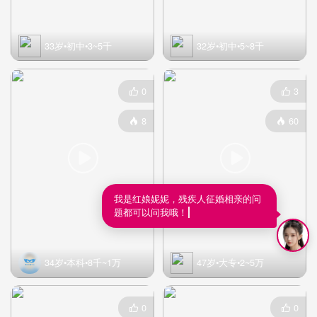
33岁•初中•3~5千
32岁•初中•5~8千
0
3


8
60




我是红娘妮妮，残疾人征婚相亲的问
题都可以问我哦！
34岁•本科•8千~1万
47岁•大专•2~5万
0
0

