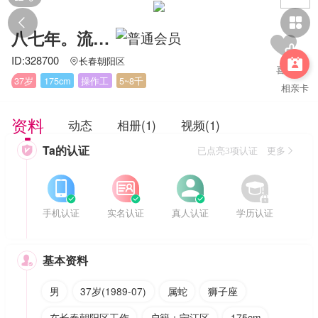


八七年。流氓兔
ID:328700
长春朝阳区


37岁
175cm
操作工
5~8千
相亲卡
资料
动态
相册(1)
视频(1)
Ta的认证

已点亮3项认证 更多








手机认证
实名认证
真人认证
学历认证
基本资料

男
37岁(1989-07)
属蛇
狮子座
在长春朝阳区工作
户籍：宁江区
175cm