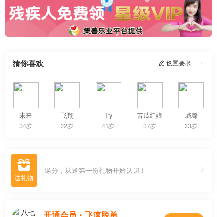
猜你喜欢
 设置要求

未来
飞翔
Try
苦瓜红娘
璐璐
34岁
22岁
41岁
37岁
33岁

缘分，从送第一份礼物开始认识！
开通会员・飞速脱单