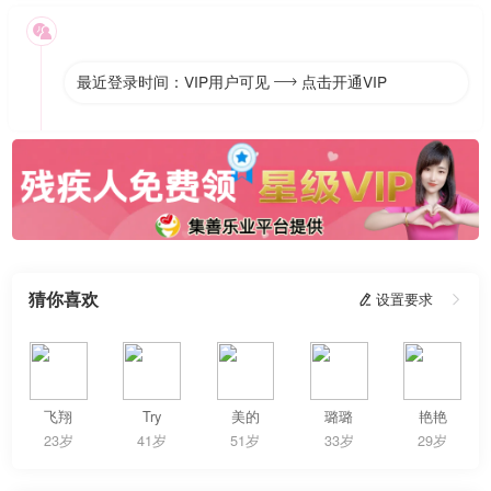

最近登录时间：VIP用户可见
点击开通VIP

猜你喜欢
 设置要求

飞翔
Try
美的
璐璐
艳艳
23岁
41岁
51岁
33岁
29岁