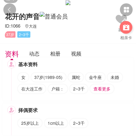


花开的声音
ID:1066
大连


37岁
2~3千
相亲卡
资料
动态
相册
视频
基本资料

女
37岁(1989-05)
属蛇
金牛座
未婚
在大连工作
户籍：
2~3千
查看更多
择偶要求

25岁以上
1cm以上
2~3千