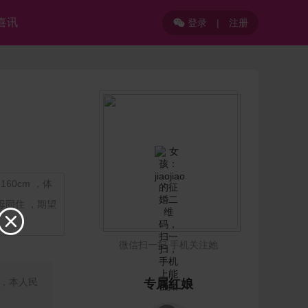
喜讯
登录
|
注册

60cm ，体
母同住 ，期望

微信扫一扫 手机关注她
，本人民
专属红娘