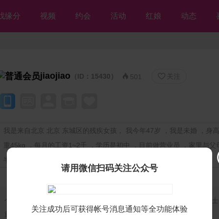
找缘分
视频
约会
活动
红娘
动态
jiaojiao
（ID：15430）
关注


501
我是来自北京 北京 东城区的残疾女孩， 我今年47岁 ，我是未婚 ，身高1
重45kg ，每月的工资1~2千 ，学历是初中 ，目前做营业员 ，家里与父
半年内结婚
请用微信扫码关注公众号
个人独白：
听力微残，佩戴助听器，寻北京城市，轻微残疾的回族男士
关注成功后可获得帐号消息通知等全功能体验
族回族