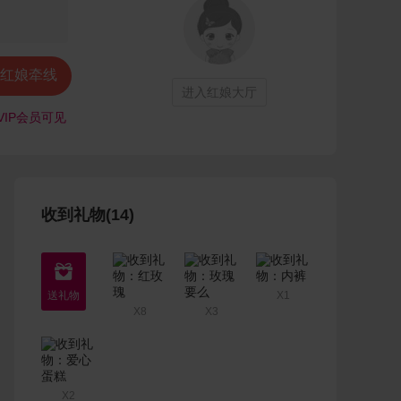
红娘牵线
进入红娘大厅
VIP会员可见
收到礼物(14)

X1
X8
X3
X2