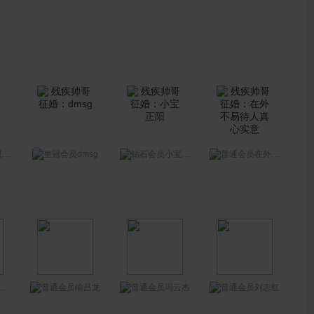
dmsg
人
小宝正阳
在外不易待人真心实意
喻昌龙
冯云杰
刘志红