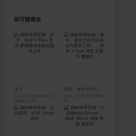
你可能喜欢
联系Ta
联系Ta
冰川
孤羊，条件允许可以去女方那里工作。
20岁 170cm 黔西南布依
35岁 175cm 石家庄藁城
族苗族兴义市
市