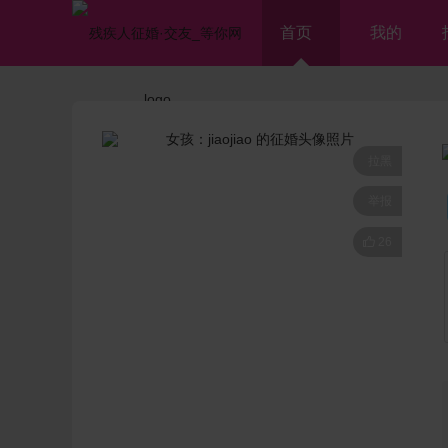
首页
我的
拉黑
举报

26