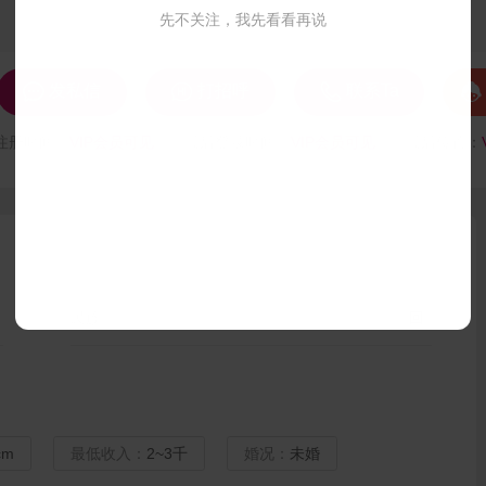
先不关注，我先看看再说




发私信
打招呼
联系Ta
注册时间：
VIP会员可见
最后登录时间：
VIP会员可见
最后位置：
民族：
回
cm
最低收入：
2~3千
婚况：
未婚