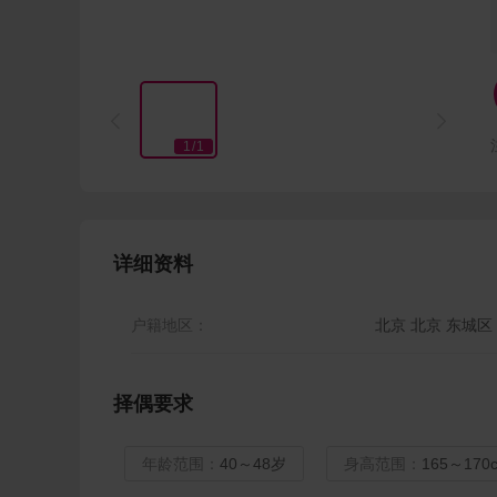


1
/
1
详细资料
户籍地区：
北京 北京 东城区
择偶要求
年龄范围：
40～48岁
身高范围：
165～170