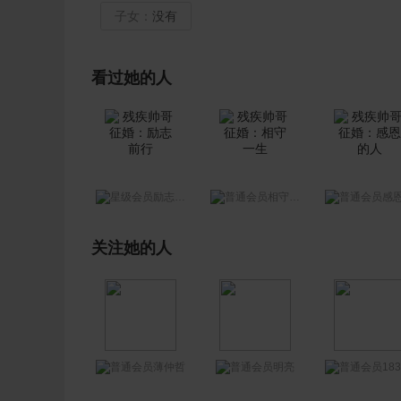
子女：
没有
看过她的人
励志前行
相守一生
感恩的
关注她的人
18336604185
薄仲哲
明亮