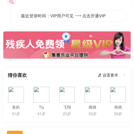

最近登录时间：VIP用户可见
点击开通VIP

猜你喜欢
 设置要求

美的
Try
飞翔
璐璐
艳艳
51岁
41岁
23岁
33岁
29岁