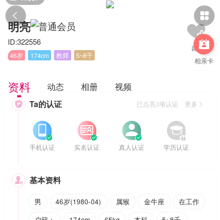


明亮
ID:322556

46岁
174cm
教师
5~8千
相亲卡
资料
动态
相册
视频
Ta的认证

已点亮3项认证 更多








手机认证
实名认证
真人认证
学历认证
基本资料

男
46岁(1980-04)
属猴
金牛座
在工作
户籍：
174cm
65kg
本科
5~8千