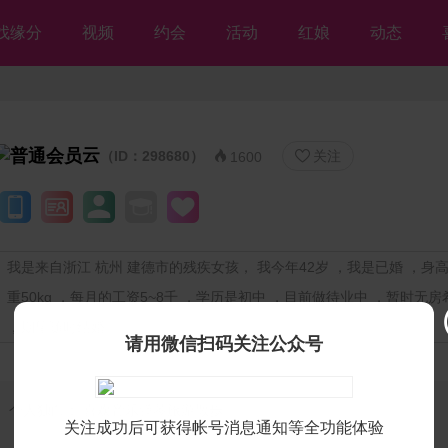
找缘分
视频
约会
活动
红娘
动态
云
（ID：298680）
关注


1600
我是来自浙江 杭州 建德市的残疾女孩， 我今年42岁 ，我是已婚 ，身高1
重50kg ，每月的工资5~8千 ，学历是初中 ，目前做待业中 ，暂时无
，期望随时结婚
请用微信扫码关注公众号
个人独白：
喜欢音乐弹琴旅游散歩
关注成功后可获得帐号消息通知等全功能体验