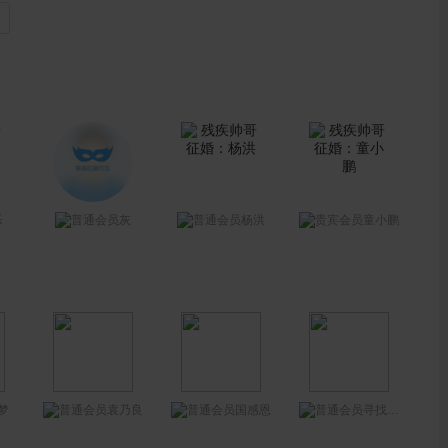
乐
灰
杨洪
童小鹏
梦
袁乃良
国感恩
寻找有缘人