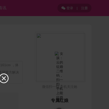
喜讯
登录
|
注册

61cm ，体
房希望双方解决

微信扫一扫 手机关注她
专属红娘