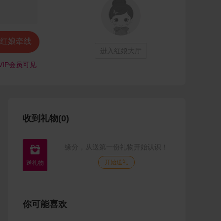
红娘牵线
进入红娘大厅
VIP会员可见
收到礼物(0)
缘分，从送第一份礼物开始认识！

开始送礼
你可能喜欢