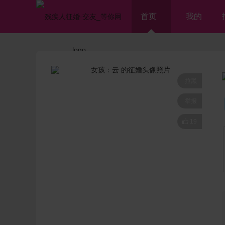
首页
我的
拉黑
举报

19