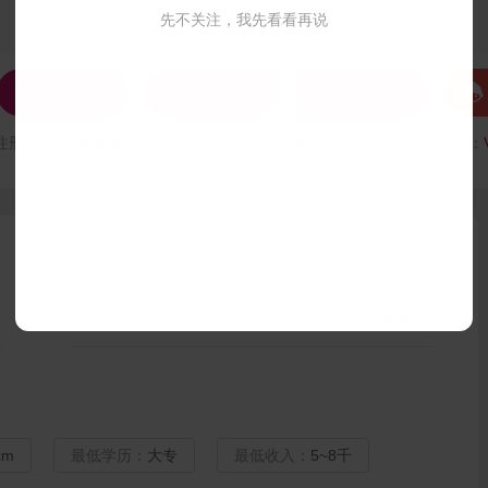
先不关注，我先看看再说




发私信
打招呼
联系Ta
注册时间：
VIP会员可见
最后登录时间：
VIP会员可见
最后位置：
户籍地区：
浙江 杭州 建德市
cm
最低学历：
大专
最低收入：
5~8千