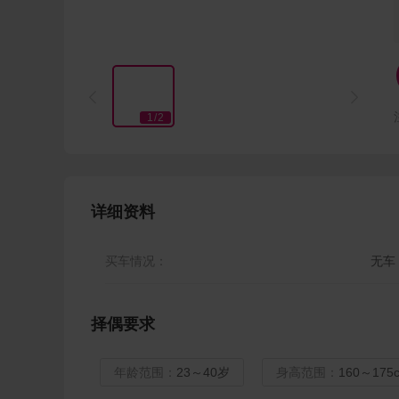


1
/
2
详细资料
买车情况：
无车
择偶要求
年龄范围：
23～40岁
身高范围：
160～175