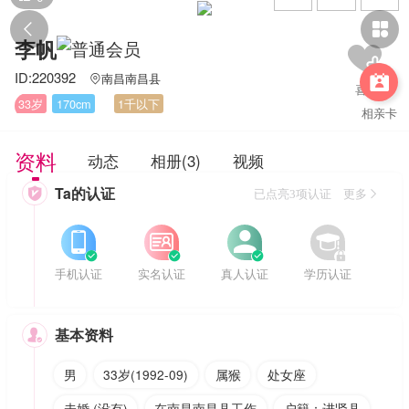


李帆
ID:220392
南昌南昌县


33岁
170cm
1千以下
相亲卡
资料
动态
相册(3)
视频
Ta的认证

已点亮3项认证 更多








手机认证
实名认证
真人认证
学历认证
基本资料

男
33岁(1992-09)
属猴
处女座
未婚 (没有)
在南昌南昌县工作
户籍：进贤县