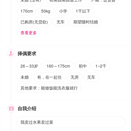
170cm
50kg
小学
1千以下
已购房(无贷款)
无车
期望随时结婚
查看更多
择偶要求

26～33岁
160～175cm
初中
1~2千
未婚
有，在一起住
无房
无车
其他要求：能做饭能洗衣服就行
自我介绍

我卖过水果卖过菜