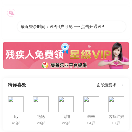

最近登录时间：VIP用户可见
点击开通VIP

猜你喜欢
 设置要求

Try
艳艳
飞翔
未来
苦瓜红娘
41岁
29岁
22岁
34岁
37岁