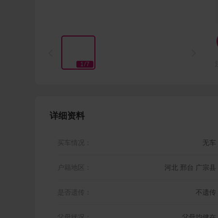


1
/
7
详细资料
买车情况：
无车
户籍地区：
河北 邢台 广宗县
是否遗传：
不遗传
父母状况：
父母均健在