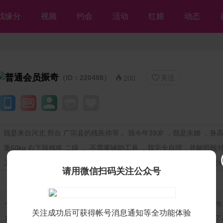
找缘分
视频
约会
活动
红娘
动态
振奇
（ID：220488）
关注


200
我是来自河北 邢台 广宗县的残疾帅哥， 我今年39岁 ，我是未婚 ，身高1
重60kg 右下肢残疾 二级 ， 不需要辅助工具 ，我完全自理，并能照顾
工资3~5千 ，学历是初中 ，目前做农民 ，家里与父母同住 ，期望随时
请用微信扫码关注公众号
个人独白：
所在地区，河北省广宗县冯家寨乡，村名高家庄村。出生年
关注成功后可获得帐号消息通知等全功能体验
1986年9月27日。性别男，姓名高振超名字，年龄36岁残疾类型腿得