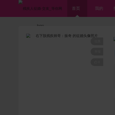
首页
我的
拉黑
举报

0