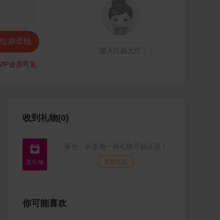
红娘牵线
进入红娘大厅
VIP会员可见
收到礼物(0)
缘分，从送第一份礼物开始认识！

开始送礼
你可能喜欢