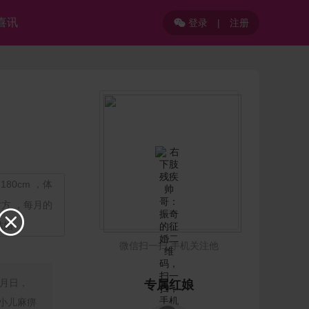
喜讯
登录
|
注册

80cm ，体
对方 ，每月的

结婚
微信扫一扫 手机关注他
月日，
专属红娘
了小儿麻痹