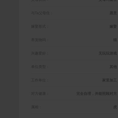
与Ta父母住：
愿意
嫁娶形式：
嫁娶
养宠物吗：
猫
兴趣爱好：
无玩玩游戏
单位类型：
其他
工作单位：
家里加工
对方健康：
完全自理，并能照顾对方
属相：
虎