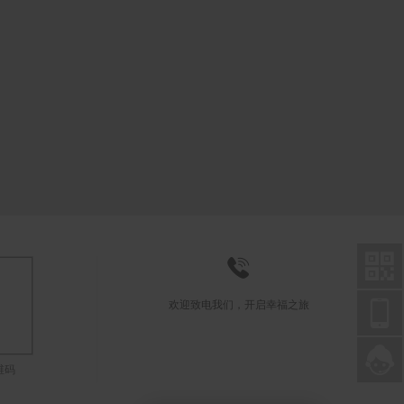



欢迎致电我们，开启幸福之旅

联系在线客服
维码