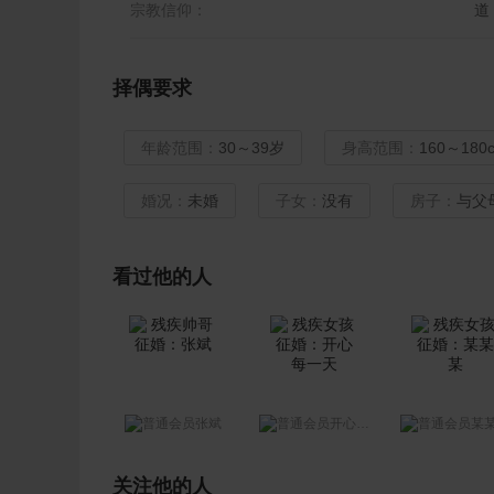
宗教信仰：
道
择偶要求
年龄范围：
30～39岁
身高范围：
160～180
婚况：
未婚
子女：
没有
房子：
与父
看过他的人
张斌
开心每一天
某
关注他的人