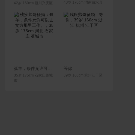
40岁 170cm 渭南白水县
42岁 160cm 银川兴庆区
联系Ta
联系Ta
孤羊，条件允许可以去女方那里工作。
等你
35岁 175cm 石家庄藁城
39岁 166cm 杭州江干区
市