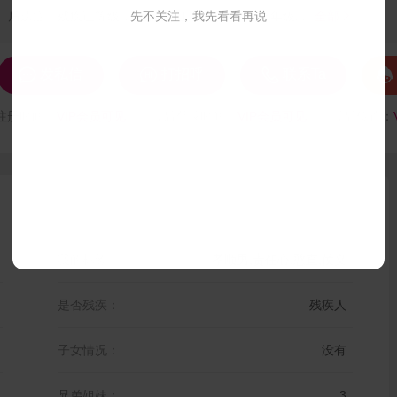
后遗症。残疾证等级，2级残疾证。学历，小学5年级...
先不关注，我先看看再说
全部





发私信
打招呼
联系Ta
注册时间：
VIP会员可见
最后登录时间：
VIP会员可见
最后位置：
我的标签：
孝顺男,责任心,憨直,仗义
是否残疾：
残疾人
子女情况：
没有
兄弟姐妹：
3