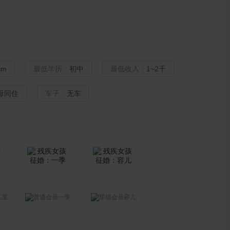
cm
最低学历：
初中
最低收入：
1~2千
母同住
车子：
无车
某某
一季
容儿