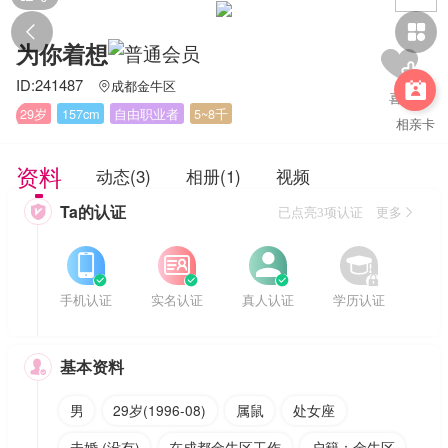


为你着想
ID:241487
成都金牛区


29岁
157cm
自由职业者
5~8千
相亲卡
资料
动态(3)
相册(1)
视频
Ta的认证

已点亮3项认证 更多








手机认证
实名认证
真人认证
学历认证
基本资料

男
29岁(1996-08)
属鼠
处女座
未婚 (没有)
在成都金牛区工作
户籍：金牛区