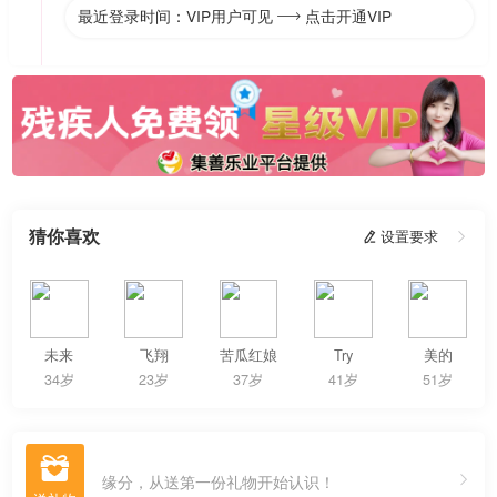
最近登录时间：VIP用户可见
点击开通VIP

猜你喜欢
 设置要求

未来
飞翔
苦瓜红娘
Try
美的
34岁
23岁
37岁
41岁
51岁

缘分，从送第一份礼物开始认识！