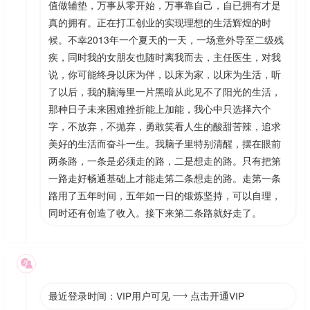
值做辅垫，万事从零开始，万事靠自己，自已拥有才是
真的拥有。正在打工创业的实现理想的生活辉煌的时
候。不幸2013年一个夏天的一天，一场意外导至二级残
疾，同时我的女朋友也随时离我而去，主任医生，对我
说，你可能终身以床为伴，以床为家，以床为生活，听
了以后，我的脑海里一片黑暗从此见不了阳光的生活，
那种日子未来困难挫折能上加能，我心中只选择六个
字，不放弃，不抛弃，勇敢笑看人生的酸甜苦辣，追求
美好的生活而奋斗一生。我脑子里特别清醒，摆在眼前
两条路，一条是必须走的路，二是想走的路。只有把第
一路走好畅通基础上才能走笫二条想走的路。走第一条
路用了五年时间，五年如一日的锻炼坚持，可以自理，
同时还有创造了收入。接下来第二条路就好走了。

最近登录时间：VIP用户可见
点击开通VIP
