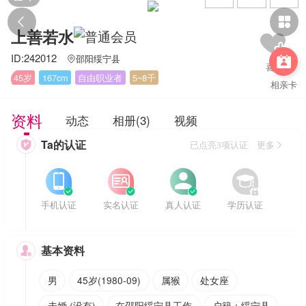


上善若水
ID:242012
邵阳绥宁县


45岁
167cm
自由职业者
5~8千
相亲卡
资料
动态
相册(3)
视频
Ta的认证

已点亮3项认证 更多








手机认证
实名认证
真人认证
学历认证
基本资料

男
45岁(1980-09)
属猴
处女座
未婚 (没有)
在邵阳绥宁县工作
户籍：绥宁县