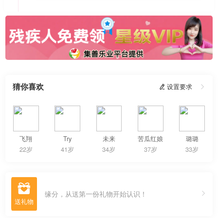
猜你喜欢
 设置要求

飞翔
Try
未来
苦瓜红娘
璐璐
22岁
41岁
34岁
37岁
33岁

缘分，从送第一份礼物开始认识！