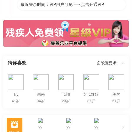
最近登录时间：VIP用户可见
点击开通VIP

猜你喜欢
 设置要求

Try
未来
飞翔
苦瓜红娘
美的
41岁
34岁
23岁
37岁
51岁

X1
X1
X1