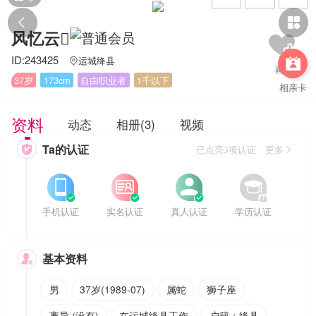


风忆云
ID:243425
运城绛县


37岁
173cm
自由职业者
1千以下
相亲卡
资料
动态
相册(3)
视频
Ta的认证

已点亮3项认证 更多








手机认证
实名认证
真人认证
学历认证
基本资料

男
37岁(1989-07)
属蛇
狮子座
离异 (没有)
在运城绛县工作
户籍：绛县