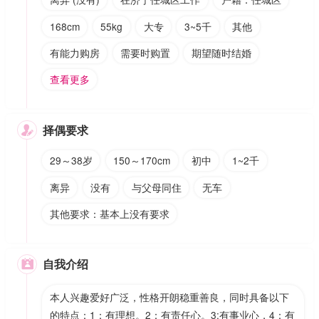
168cm
55kg
大专
3~5千
其他
有能力购房
需要时购置
期望随时结婚
查看更多
择偶要求

29～38岁
150～170cm
初中
1~2千
离异
没有
与父母同住
无车
其他要求：基本上没有要求
自我介绍

本人兴趣爱好广泛，性格开朗稳重善良，同时具备以下
的特点：1：有理想。2：有责任心。3:有事业心，4：有