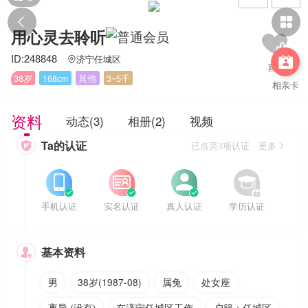


用心灵去聆听
ID:248848
济宁任城区


38岁
168cm
其他
3~5千
相亲卡
资料
动态(3)
相册(2)
视频
Ta的认证

已点亮3项认证 更多








手机认证
实名认证
真人认证
学历认证
基本资料

男
38岁(1987-08)
属兔
处女座
离异 (没有)
在济宁任城区工作
户籍：任城区