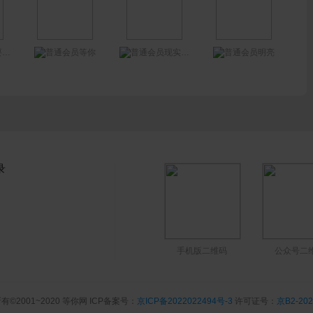
要
等你
现实社会低调人
明亮
录
手机版二维码
公众号二
有©2001~2020 等你网 ICP备案号：
京ICP备2022022494号-3
许可证号：
京B2-202