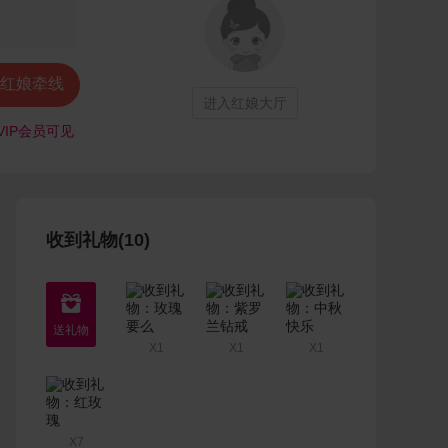
红娘牵线
进入红娘大厅
VIP会员可见
收到礼物(10)

X1
X1
X1
X7