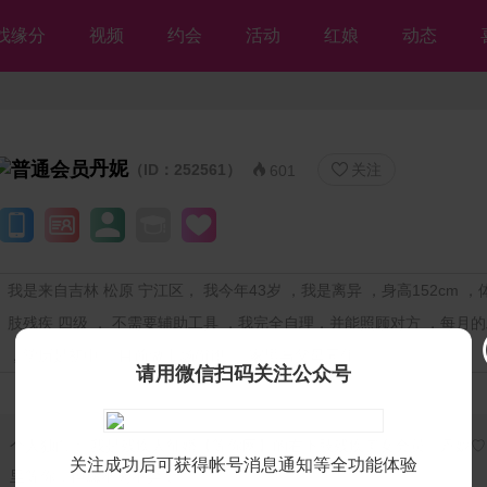
找缘分
视频
约会
活动
红娘
动态
丹妮
（ID：252561）
关注


601
我是来自吉林 松原 宁江区， 我今年43岁 ，我是离异 ，身高152cm ，体
肢残疾 四级 ， 不需要辅助工具 ，我完全自理，并能照顾对方 ，每月
，学历是初中 ，目前做市场/销售 ，家里与父母同住
请用微信扫码关注公众号
个人独白：
我是残疾人征婚【等你网】的右下肢残疾美女会员♡丹妮♡
关注成功后可获得帐号消息通知等全功能体验
里等你，但愿不离不弃💘