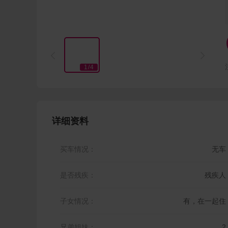


1
/
4
详细资料
买车情况：
无车
是否残疾：
残疾人
子女情况：
有，在一起住
兄弟姐妹：
2