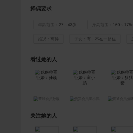
择偶要求
年龄范围：
27～43岁
身高范围：
160～175
婚况：
离异
子女：
有，不在一起住
看过她的人
孙巍
童小鹏
猪
关注她的人