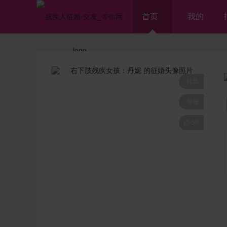
首页
我的
拉黑
举报

50