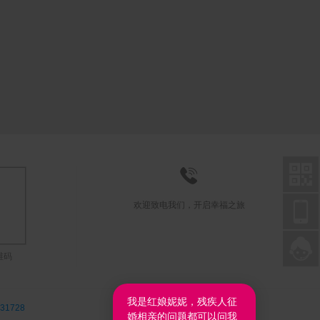



欢迎致电我们，开启幸福之旅

联系在线客服
维码
我是红娘妮妮，残疾人征
31728
婚相亲的问题都可以问我