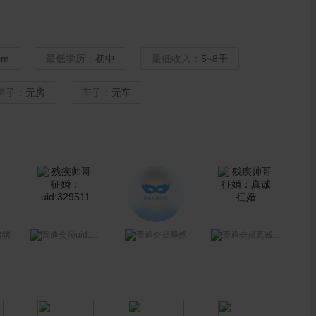
cm
最低学历：
初中
最低收入：
5~8千
房子：
无房
车子：
无车
uid:329511
猪猪
释然
真诚征婚