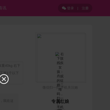
喜讯
登录
|
注册

重40kg 右下
的工资1千以下

微信扫一扫 手机关注她
，我在这
专属红娘