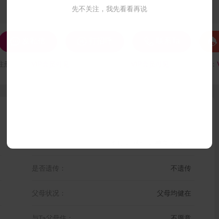
先不关注，我先看看再说




发私信
打招呼
联系Ta
注册时间：
VIP会员可见
最后登录时间：
VIP会员可见
最后位置：
我的标签：
孝顺女,感性女,善良,居家女
是否遗传：
不遗传
父母状况：
父母均健在
与Ta父母住：
不愿意