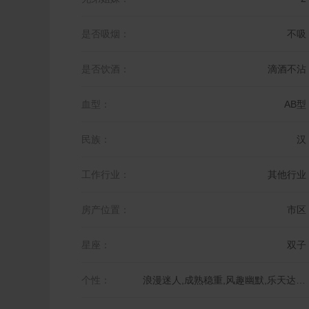
是否吸烟：
不吸
是否饮酒：
滴酒不沾
血型：
AB型
民族：
汉
工作行业：
其他行业
房产位置：
市区
星座：
双子
个性：
浪漫迷人,成熟稳重,风趣幽默,乐天达观,活泼开朗,乐观积极