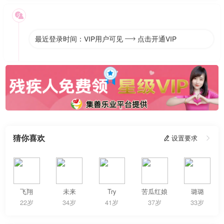

最近登录时间：VIP用户可见
点击开通VIP

猜你喜欢
 设置要求

飞翔
未来
Try
苦瓜红娘
璐璐
22岁
34岁
41岁
37岁
33岁