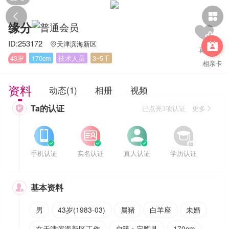


缘分
ID:253172
天津滨海新区


43岁
170cm
技术人员
3~5千
相亲卡
资料
动态(1)
相册
视频
Ta的认证

已点亮3项认证 更多








手机认证
实名认证
真人认证
学历认证
基本资料

男
43岁(1983-03)
属猪
白羊座
未婚
在天津滨海新区工作
户籍：定陶县
170cm