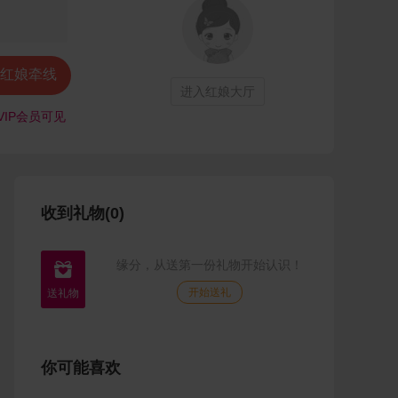
红娘牵线
进入红娘大厅
VIP会员可见
收到礼物(0)
缘分，从送第一份礼物开始认识！

开始送礼
你可能喜欢