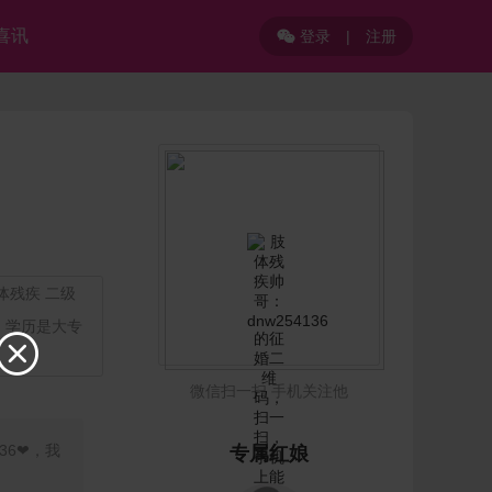
喜讯
登录
|
注册

肢体残疾 二级
，学历是大专

微信扫一扫 手机关注他
36❤，我
专属红娘