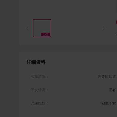


1
/
2
详细资料
买车情况：
需要时购置
子女情况：
没有
兄弟姐妹：
独生子女