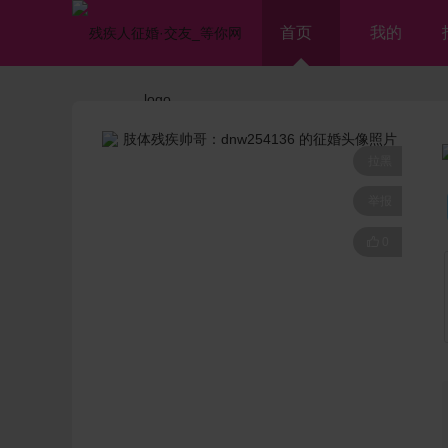
首页
我的
拉黑
举报

0