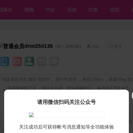
找缘分
视频
约会
活动
红娘
动态
dnw254136
（ID：254136）
关注


200
我是来自河北 廊坊 霸州市， 我今年30岁 ，身高170cm ，体重40kg 
， 不需要辅助工具 ，我完全自理，部分照顾对方 ，每月的工资3~5千 
，目前做设计师 ，家里与父母同住
请用微信扫码关注公众号
个人独白：
我是残疾人征婚【等你网】的肢体残疾帅哥会员❤dnw2541
关注成功后可获得帐号消息通知等全功能体验
在这里等你，但愿不离不弃💘