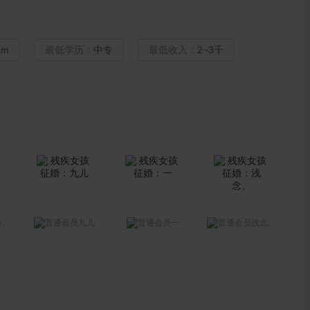
cm
最低学历：
中专
最低收入：
2~3千
天
九儿
一
浅念。