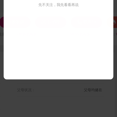
先不关注，我先看看再说




发私信
打招呼
联系Ta
注册时间：
VIP会员可见
最后登录时间：
VIP会员可见
最后位置：
是否残疾：
残疾人
父母状况：
父母均健在