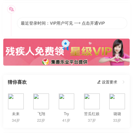

最近登录时间：VIP用户可见
点击开通VIP

猜你喜欢
 设置要求

未来
飞翔
Try
苦瓜红娘
璐璐
34岁
22岁
41岁
37岁
33岁