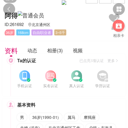


阿得
ID:261692
北京通州区


36岁
168cm
自由职业者
3~5千
相亲卡
资料
动态
相册(3)
视频
Ta的认证

已点亮3项认证 更多








手机认证
实名认证
真人认证
学历认证
基本资料

男
36岁(1990-01)
属马
摩羯座
未婚 (没有)
在北京通州区工作
户籍：东海县