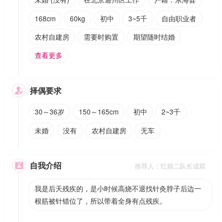
168cm
60kg
初中
3~5千
自由职业者
农村自建房
需要时购置
期望随时结婚
查看更多
择偶要求

30～36岁
150～165cm
初中
2~3千
未婚
没有
农村自建房
无车
自我介绍

推荐人：红娘二队长成双
我是后天残疾的，是小时候高烧不退找针灸脖子后边一
根筋被针错位了，所以带着全身有点残疾。