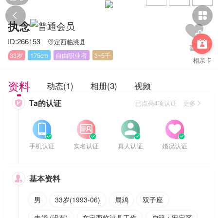


执念
ID:266153
定西临洮县


33岁
175cm
自由职业者
3~5千
相亲卡
资料
动态(1)
相册(3)
视频
Ta的认证

已点亮4项认证 更多








手机认证
实名认证
真人认证
婚况认证
基本资料

男
33岁(1993-06)
属鸡
双子座
未婚 (没有)
在定西临洮县工作
户籍：安定区