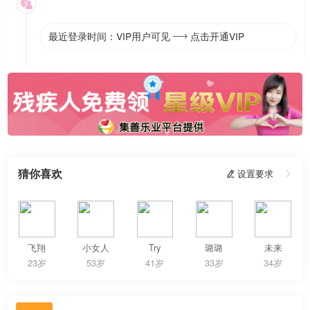

最近登录时间：VIP用户可见
点击开通VIP

猜你喜欢
 设置要求

飞翔
小女人
Try
璐璐
未来
23岁
53岁
41岁
33岁
34岁