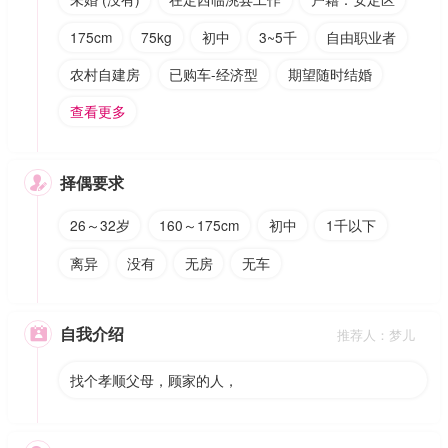
175cm
75kg
初中
3~5千
自由职业者
农村自建房
已购车-经济型
期望随时结婚
查看更多
择偶要求

26～32岁
160～175cm
初中
1千以下
离异
没有
无房
无车
自我介绍

推荐人：梦儿
找个孝顺父母，顾家的人，