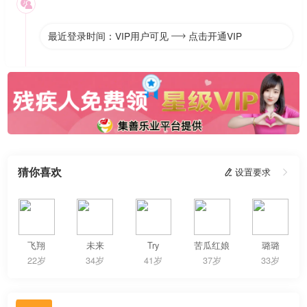

最近登录时间：VIP用户可见
点击开通VIP

猜你喜欢
 设置要求

飞翔
未来
Try
苦瓜红娘
璐璐
22岁
34岁
41岁
37岁
33岁