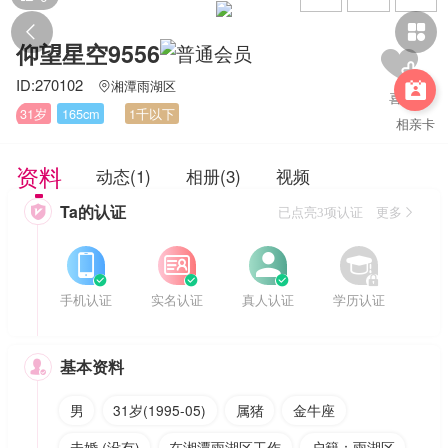


仰望星空9556
ID:270102
湘潭雨湖区


31岁
165cm
1千以下
相亲卡
资料
动态(1)
相册(3)
视频
Ta的认证

已点亮3项认证 更多








手机认证
实名认证
真人认证
学历认证
基本资料

男
31岁(1995-05)
属猪
金牛座
未婚 (没有)
在湘潭雨湖区工作
户籍：雨湖区