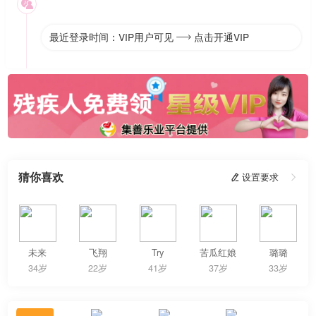

最近登录时间：VIP用户可见
点击开通VIP

猜你喜欢
 设置要求

未来
飞翔
Try
苦瓜红娘
璐璐
34岁
22岁
41岁
37岁
33岁