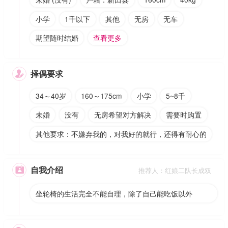
小学
1千以下
其他
无房
无车
期望随时结婚
查看更多
择偶要求

34～40岁
160～175cm
小学
5~8千
未婚
没有
无房希望对方解决
需要时购置
其他要求：不嫌弃我的，对我好的就行，还得有耐心的
自我介绍

推荐人：红娘二队长成双
坐轮椅的生活完全不能自理，除了自己能吃饭以外