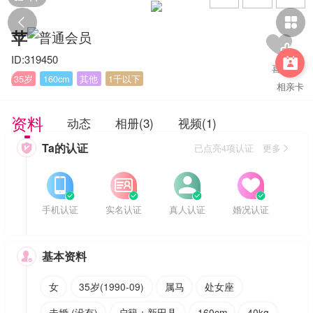


苹
ID:319450

35岁
160cm
其他
1千以下
相亲卡
资料
动态
相册(3)
视频(1)
Ta的认证

已点亮4项认证 更多








手机认证
实名认证
真人认证
婚况认证
基本资料

女
35岁(1990-09)
属马
处女座
未婚 (没有)
户籍：新田县
160cm
40kg