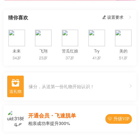
猜你喜欢
 设置要求

未来
飞翔
苦瓜红娘
Try
美的
34岁
23岁
37岁
41岁
51岁

缘分，从送第一份礼物开始认识！
开通会员・飞速脱单
 升级VIP
相亲成功率提升300%