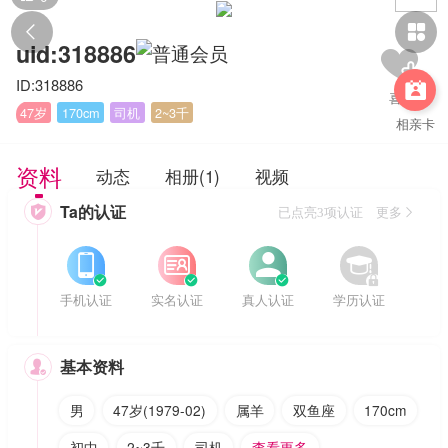


uid:318886
ID:318886

47岁
170cm
司机
2~3千
相亲卡
资料
动态
相册(1)
视频
Ta的认证

已点亮3项认证 更多








手机认证
实名认证
真人认证
学历认证
基本资料

男
47岁(1979-02)
属羊
双鱼座
170cm
初中
2~3千
司机
查看更多