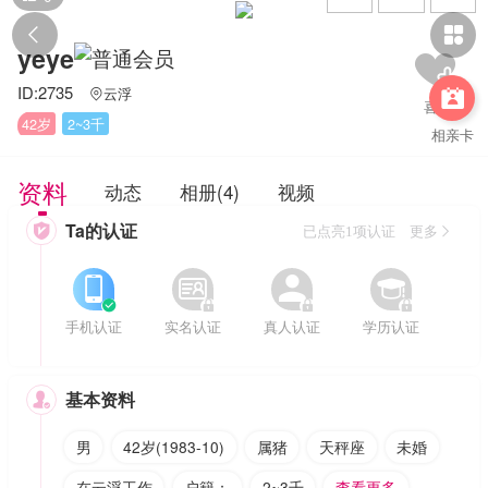


yeye
ID:2735
云浮


42岁
2~3千
相亲卡
资料
动态
相册(4)
视频
Ta的认证

已点亮1项认证 更多








手机认证
实名认证
真人认证
学历认证
基本资料

男
42岁(1983-10)
属猪
天秤座
未婚
在云浮工作
户籍：
2~3千
查看更多