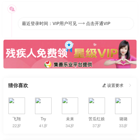

最近登录时间：VIP用户可见
点击开通VIP

猜你喜欢
 设置要求

飞翔
Try
未来
苦瓜红娘
璐璐
22岁
41岁
34岁
37岁
33岁