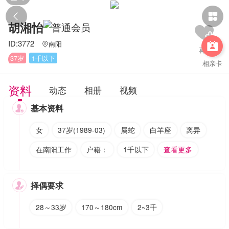


胡湘怡
ID:3772
南阳


37岁
1千以下
相亲卡
资料
动态
相册
视频
基本资料

女
37岁(1989-03)
属蛇
白羊座
离异
在南阳工作
户籍：
1千以下
查看更多
择偶要求

28～33岁
170～180cm
2~3千