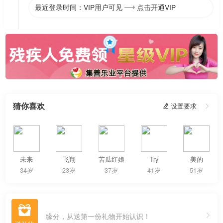
最近登录时间：VIP用户可见
点击开通VIP

猜你喜欢
 设置要求

未来
飞翔
苦瓜红娘
Try
美的
34岁
23岁
37岁
41岁
51岁

缘分，从送第一份礼物开始认识！