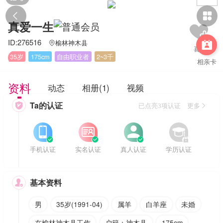


真爱一生
ID:276516
榆林神木县


35岁
175cm
自由职业者
2~3千
相亲卡
资料
动态
相册(1)
视频
Ta的认证

已点亮3项认证 更多








手机认证
实名认证
真人认证
学历认证
基本资料

男
35岁(1991-04)
属羊
白羊座
未婚
在榆林神木县工作
户籍：神木县
175cm