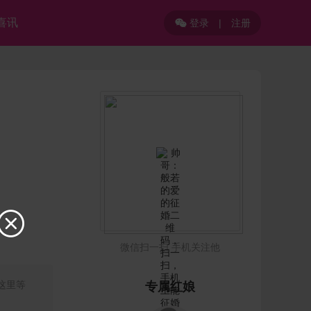
喜讯
登录
|
注册


微信扫一扫 手机关注他
这里等
专属红娘