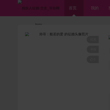
首页
我的
拉黑
举报

0