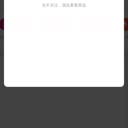
先不关注，我先看看再说




发私信
打招呼
联系Ta
注册时间：
VIP会员可见
最后登录时间：
VIP会员可见
最后位置：