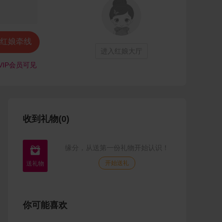
红娘牵线
进入红娘大厅
VIP会员可见
收到礼物(0)
缘分，从送第一份礼物开始认识！

开始送礼
你可能喜欢