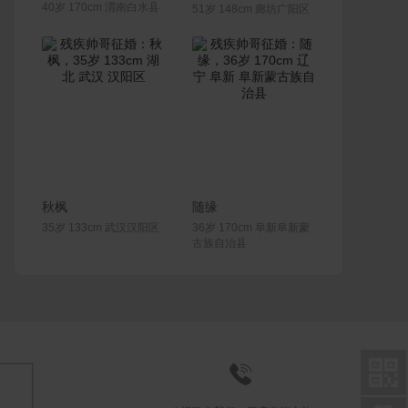
40岁 170cm 渭南白水县
51岁 148cm 廊坊广阳区
联系Ta
联系Ta
秋枫
随缘
35岁 133cm 武汉汉阳区
36岁 170cm 阜新阜新蒙
古族自治县

