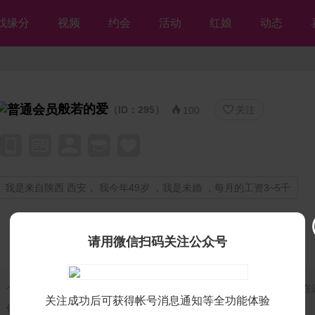
找缘分
视频
约会
活动
红娘
动态
般若的爱
（ID：295）
关注


100
我是来自陕西 西安， 我今年49岁 ，我是未婚 ，每月的工资3~5千
请用微信扫码关注公众号
个人独白：
我是残疾人征婚【等你网】的帅哥会员❤般若的爱❤，我在
关注成功后可获得帐号消息通知等全功能体验
你，但愿不离不弃💘