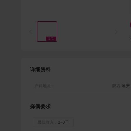


1
/
1
详细资料
户籍地区：
陕西 延安
择偶要求
最低收入：
2~3千