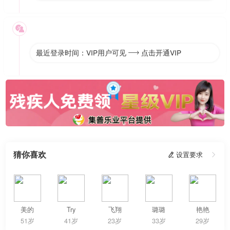

最近登录时间：VIP用户可见
点击开通VIP

猜你喜欢
 设置要求

美的
Try
飞翔
璐璐
艳艳
51岁
41岁
23岁
33岁
29岁