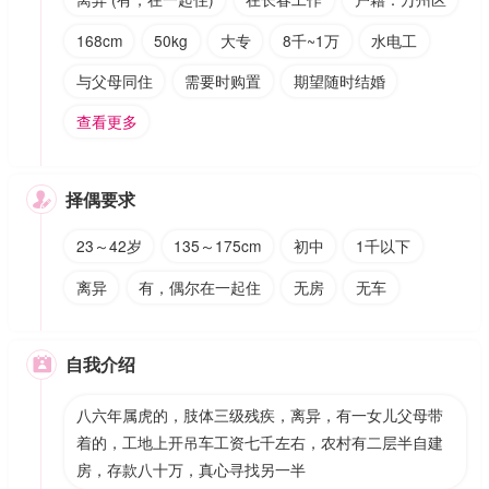
168cm
50kg
大专
8千~1万
水电工
与父母同住
需要时购置
期望随时结婚
查看更多
择偶要求

23～42岁
135～175cm
初中
1千以下
离异
有，偶尔在一起住
无房
无车
自我介绍

八六年属虎的，肢体三级残疾，离异，有一女儿父母带
着的，工地上开吊车工资七千左右，农村有二层半自建
房，存款八十万，真心寻找另一半