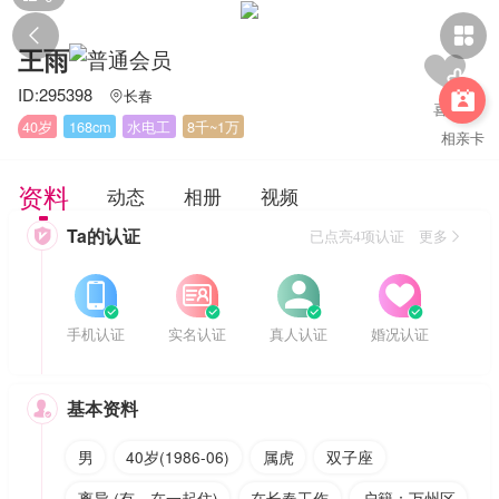


王雨
ID:295398
长春


40岁
168cm
水电工
8千~1万
相亲卡
资料
动态
相册
视频
Ta的认证

已点亮4项认证 更多








手机认证
实名认证
真人认证
婚况认证
基本资料

男
40岁(1986-06)
属虎
双子座
离异 (有，在一起住)
在长春工作
户籍：万州区