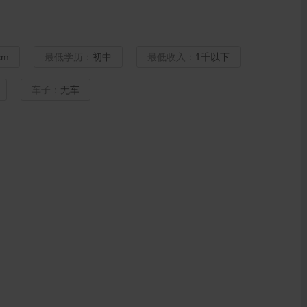
cm
最低学历：
初中
最低收入：
1千以下
车子：
无车