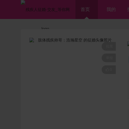
首页
我的
拉黑
举报

0