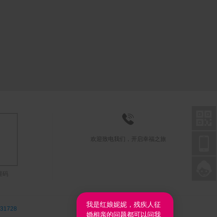



欢迎致电我们，开启幸福之旅

联系在线客服
维码
我是红娘妮妮，残疾人征
31728
婚相亲的问题都可以问我