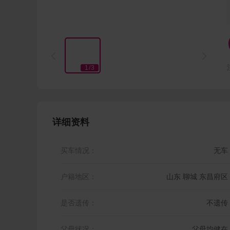


1
/
3
详细资料
买车情况：
无车
户籍地区：
山东 聊城 东昌府区
是否遗传：
不遗传
父母状况：
父母均健在