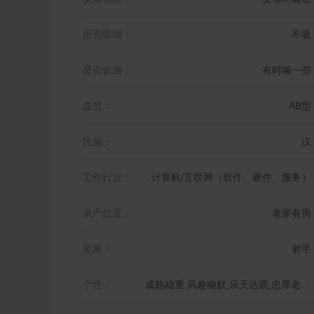
是否吸烟：
不吸
是否饮酒：
有时喝一些
血型：
AB型
民族：
汉
工作行业：
计算机/互联网（软件、硬件、服务）
房产位置：
老家有房
星座：
射手
个性：
成熟稳重,风趣幽默,乐天达观,忠厚老实,温柔体贴,活泼开朗,乐观积极,仔细认真