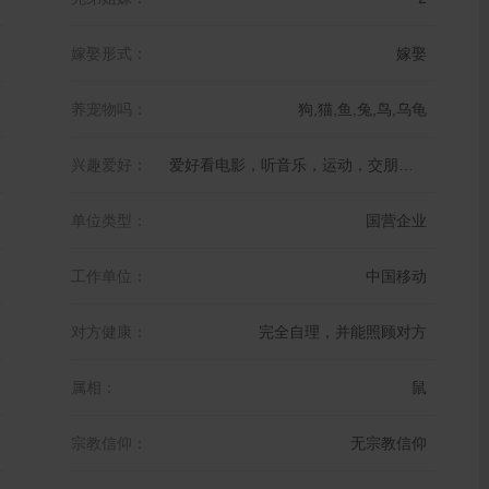
嫁娶形式：
嫁娶
养宠物吗：
狗,猫,鱼,兔,鸟,乌龟
兴趣爱好：
爱好看电影，听音乐，运动，交朋友，旅游
单位类型：
国营企业
工作单位：
中国移动
对方健康：
完全自理，并能照顾对方
属相：
鼠
宗教信仰：
无宗教信仰