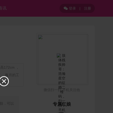
喜讯
登录
|
注册

172cm ，
方 ，每月的工

内结婚
微信扫一扫 手机关注他
肢，可以
专属红娘