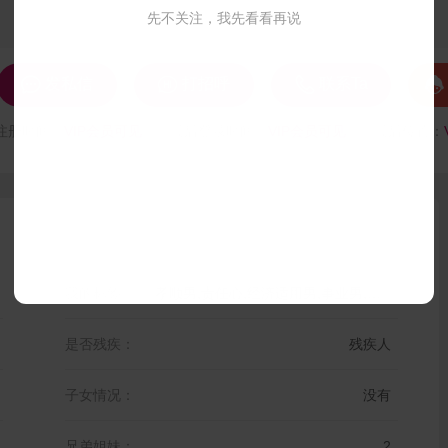
先不关注，我先看看再说




发私信
打招呼
联系Ta
注册时间：
VIP会员可见
最后登录时间：
VIP会员可见
最后位置：
我的标签：
孝顺男,责任心,经济适用男,事业男,幽默男,爱旅行,体贴,帅哥
是否残疾：
残疾人
子女情况：
没有
兄弟姐妹：
2