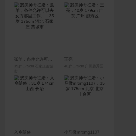
联系Ta
联系Ta
孤羊，条件允许可以去女方那里工作。
王亮
35岁 175cm 石家庄藁城
40岁 179cm 广州越秀区
市
联系Ta
联系Ta
入乡随俗
小马微mrxmg1107