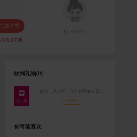
红娘牵线
进入红娘大厅
VIP会员可见
收到礼物(0)
缘分，从送第一份礼物开始认识！

开始送礼
你可能喜欢