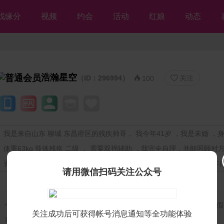
找缘分
视频
约会
活动
红娘
动态
浩瀚星空
（ID：296994）
关注


100
我是来自山东 聊城 东昌府区的残疾帅哥， 我今年41岁 ，我是未婚 ，身高
体重63kg 肢体残疾 二级 ， 需要双拐辅助 ，我完全自理，并能照顾对
资3~5千 ，学历是初中 ，目前做艺术家 ，家里与父母同住 ，期望半年
请用微信扫码关注公众号
个人独白：
我是一个双腿截肢的残疾人，小时候以为车祸造成的，有假
关注成功后可获得帐号消息通知等全功能体验
走路