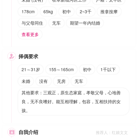
178cm
65kg
初中
2~3千
推拿按摩
与父母同住
无车
期望一年内结婚
查看更多
择偶要求

21～31岁
155～165cm
初中
1千以下
未婚
没有
无房
无车
其他要求：三观正，原生态家庭，孝敬父母，心地善
良，无不良嗜好。能互相理解，包容，互相扶持的女
孩。
自我介绍

推荐人：红娘文文