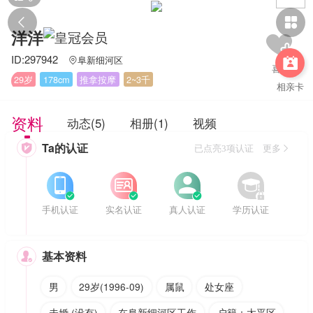


洋洋
ID:297942
阜新细河区


29岁
178cm
推拿按摩
2~3千
相亲卡
资料
动态(5)
相册(1)
视频
Ta的认证

已点亮3项认证 更多








手机认证
实名认证
真人认证
学历认证
基本资料

男
29岁(1996-09)
属鼠
处女座
未婚 (没有)
在阜新细河区工作
户籍：太平区