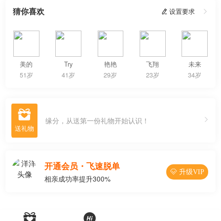
猜你喜欢
 设置要求

美的
Try
艳艳
飞翔
未来
51岁
41岁
29岁
23岁
34岁

缘分，从送第一份礼物开始认识！
开通会员・飞速脱单
 升级VIP
相亲成功率提升300%

