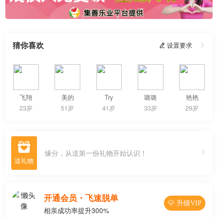
猜你喜欢
 设置要求

飞翔
美的
Try
璐璐
艳艳
23岁
51岁
41岁
33岁
29岁

缘分，从送第一份礼物开始认识！
开通会员・飞速脱单
 升级VIP
相亲成功率提升300%