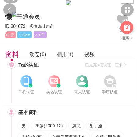


懒
ID:301073
青岛莱西市


25岁
172cm
2~3千
相亲卡
资料
动态(2)
相册(1)
视频
Ta的认证

已点亮3项认证 更多








手机认证
实名认证
真人认证
学历认证
基本资料

男
25岁(2000-12)
属龙
射手座
未婚 (没有)
在青岛莱西市工作
户籍：即墨市