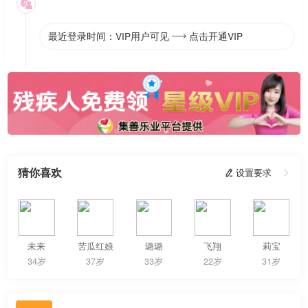

最近登录时间：VIP用户可见
点击开通VIP

猜你喜欢
 设置要求

未来
苦瓜红娘
璐璐
飞翔
莉宝
34岁
37岁
33岁
22岁
31岁