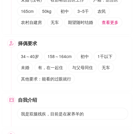
165cm
50kg
初中
3~5千
农民
农村自建房
无车
期望随时结婚
查看更多
择偶要求

34～40岁
158～164cm
初中
1千以下
未婚
有，在一起住
与父母同住
无车
其他要求：能看的过眼就行
自我介绍

我是双腿残疾，目前是在家养羊的