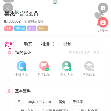


吴杰
ID:308632
邯郸丛台区


38岁
165cm
农民
3~5千
相亲卡
资料
动态
相册(1)
视频
Ta的认证

已点亮3项认证 更多








手机认证
实名认证
真人认证
学历认证
基本资料

男
38岁(1987-10)
属兔
天蝎座
未婚 (没有)
在邯郸丛台区工作
户籍：丛台区