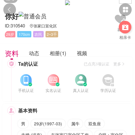


你好
ID:310540
张家口宣化区


29岁
170cm
农民
2~3千
相亲卡
资料
动态
相册(1)
视频
Ta的认证

已点亮3项认证 更多








手机认证
实名认证
真人认证
学历认证
基本资料

男
29岁(1997-03)
属牛
双鱼座
未婚 (没有)
在张家口宣化区工作
户籍：宣化区