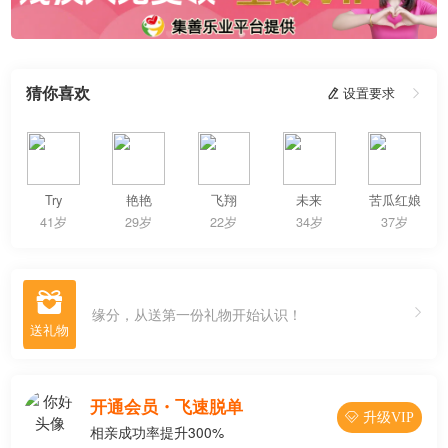
猜你喜欢
 设置要求

Try
艳艳
飞翔
未来
苦瓜红娘
41岁
29岁
22岁
34岁
37岁

缘分，从送第一份礼物开始认识！
开通会员・飞速脱单
 升级VIP
相亲成功率提升300%